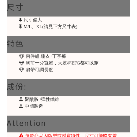
尺寸
尺寸偏大
M/L、XL(請見下方尺寸表)
特色
兩件組:睡衣+丁字褲
胸前十分寬鬆，大罩杯EFG都可以穿
肩帶可調長度
成份:
聚酰胺 /彈性纖維
中國製造
Attention
每款商品因版型或材質特性，尺寸可能略有差