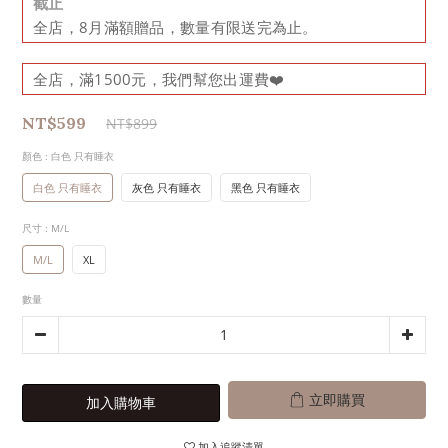
截止
全店，8月滿額贈品，數量有限送完為止。
全店，滿1500元，我們幫您出運費❤️
NT$599
NT$899
顏色
: 白色 只有睡衣
白色 只有睡衣
灰色 只有睡衣
黑色 只有睡衣
尺寸
: M/L
M/L
XL
數量
立即購買
加入購物車
加入追蹤清單