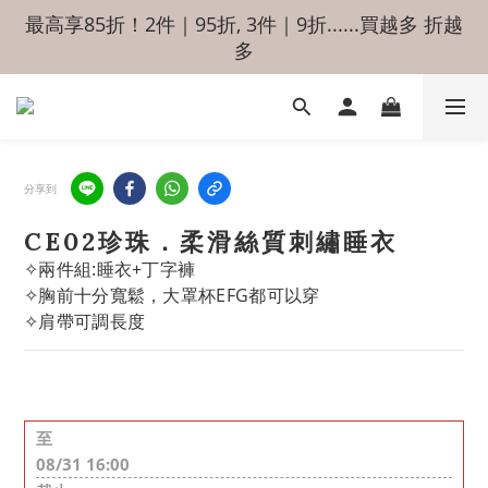
最高享85折！2件｜95折, 3件｜9折......買越多 折越
多
分享到
CE02珍珠．柔滑絲質刺繡睡衣
✧兩件組:睡衣+丁字褲 
✧胸前十分寬鬆，大罩杯EFG都可以穿 
✧肩帶可調長度
至
08/31 16:00