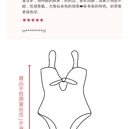
還沒穿，期待她的效果，好的話，會在回購，賣家人倒是不
錯，也很客氣，大推👍灰色的很美❤️各有各的特色。好穿會
來保色🤣。
★★★★★
★★★★★
m********)0