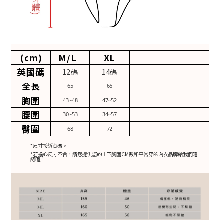
(cm)
M/L
XL
英國碼
12碼
14碼
全長
65
66
胸圍
43~48
47~52
腰圍
30~53
34~57
臀圍
68
72
*尺寸接近台碼。
*若擔心尺寸不合，請您提供您的上下胸圍CM數和平常穿的內衣品牌給我們確
認喔！