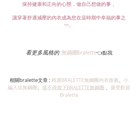
保持健康和正向的心態，做自己想做的事，
讓穿著舒適減壓的內衣成為您在這時期中幸福的事之
一。
看更多風格的
無鋼圈bralette
👈點我
相關bralette文章 :
精選BRALETTE無鋼圈內衣推薦
、
小
編入坑無鋼圈
、
捨不得脫下BRALETTE無鋼圈
、
最受歡迎
Bralette