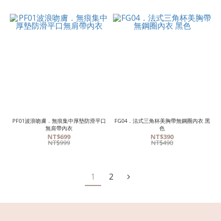
PF01波浪吻膚．無痕集中厚墊防滑平口
FG04．法式三角杯美胸帶無鋼圈內衣 黑
無肩帶內衣
色
NT$699
NT$390
NT$999
NT$490
1
2