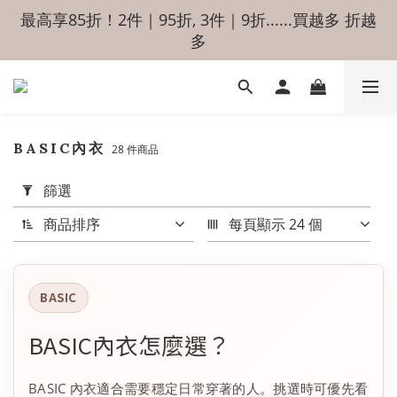
最高享85折！2件｜95折, 3件｜9折......買越多 折越
多
BASIC內衣
28 件商品
套
用
篩選
篩
選
商品排序
每頁顯示 24 個
(0/20)
價格
(NT$)
BASIC
BASIC內衣怎麼選？
~
BASIC 內衣適合需要穩定日常穿著的人。挑選時可優先看