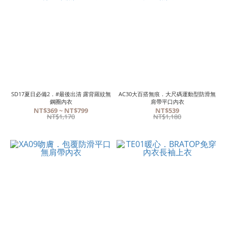
SD17夏日必備2．#最後出清 露背羅紋無
AC30大百搭無痕．大尺碼運動型防滑無
鋼圈內衣
肩帶平口內衣
NT$369 ~ NT$799
NT$539
NT$1,170
NT$1,180