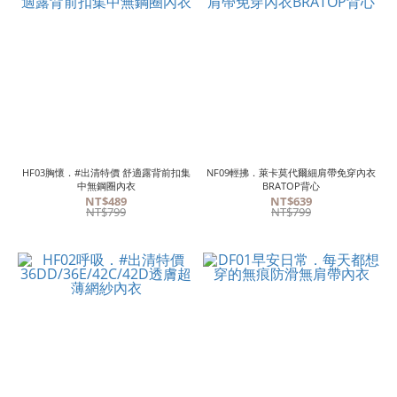
HF03胸懷．#出清特價 舒適露背前扣集
NF09輕拂．萊卡莫代爾細肩帶免穿內衣
中無鋼圈內衣
BRATOP背心
NT$489
NT$639
NT$799
NT$799