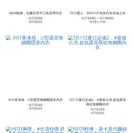
XA09吻膚．包覆防滑平口無肩帶內衣
TE01暖心．BRATOP免穿內衣長袖上衣
NT$590
NT$490 ~ NT$890
NT$899
NT$1,198
IF01果凍感．U型露背無鋼圈隱形內衣
SD172夏日必備2．#最後出清 超低露背
羅紋無鋼圈內衣
NT$549
NT$699
NT$299
NT$490