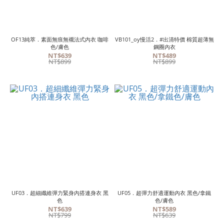
OF13純萃．素面無痕無襯法式內衣 咖啡
VB101_oy慢活2．#出清特價 棉質超薄無
色/膚色
鋼圈內衣
NT$639
NT$489
NT$899
NT$899
UF03．超細纖維彈力緊身內搭連身衣 黑
UF05．超彈力舒適運動內衣 黑色/拿鐵
色
色/膚色
NT$639
NT$589
NT$799
NT$639