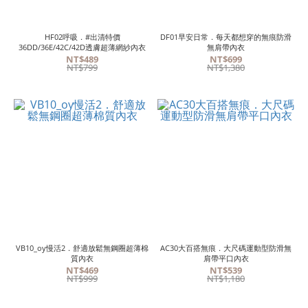
HF02呼吸．#出清特價
DF01早安日常．每天都想穿的無痕防滑
36DD/36E/42C/42D透膚超薄網紗內衣
無肩帶內衣
NT$489
NT$699
NT$799
NT$1,380
VB10_oy慢活2．舒適放鬆無鋼圈超薄棉
AC30大百搭無痕．大尺碼運動型防滑無
質內衣
肩帶平口內衣
NT$469
NT$539
NT$999
NT$1,180