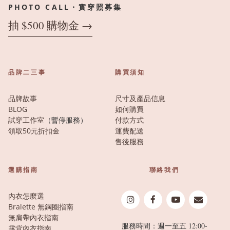
PHOTO CALL・實穿照募集
抽 $500 購物金 →
品牌二三事
購買須知
品牌故事
尺寸及產品信息
BLOG
如何購買
試穿工作室
（暫停服務）
付款方式
領取50元折扣金
運費配送
售後服務
選購指南
聯絡我們
內衣怎麼選
Bralette 無鋼圈指南
無肩帶內衣指南
服務時間：週一至五 12:00-
露背內衣指南