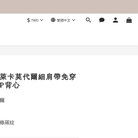
$
TWD
繁體中文
立即購買
．萊卡莫代爾細肩帶免穿
OP背心
爾
條羅紋