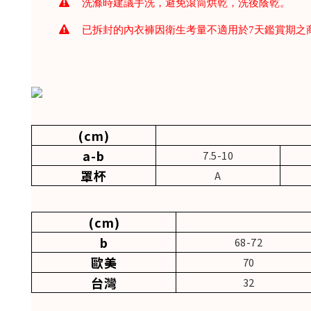
洗滌時建議手洗，避免滾筒烘乾，洗後蔭乾。
已拆封的內衣褲因衛生考量不適用於7天鑑賞期之
(cm)
a-b
7.5-10
罩杯
A
(cm)
b
68-72
歐美
70
台灣
32