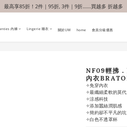
最高享85折！2件｜95折, 3件｜9折......買越多 折越多
anties 內褲
Lingerie 睡衣
關於UW
home
會員分級優惠
NF09輕拂
內衣BRAT
✧免穿內衣
✧最纖細柔軟的莫代
✧涼感科技
✧添加蠶絲潤肌感
✧簡約卻不平凡的坑
✧白色不透罩杯