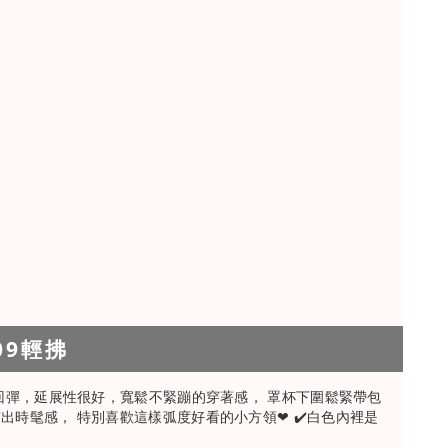
09輕拂
力回彈，延展性很好，寬鬆不緊蹦的穿著感， 罩杯下圍鬆緊帶包
出時髦感， 特別喜歡這樣弧度好看的小方領❤ ✔️白色內裡是