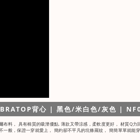
TOP背心 | 黑色/米白色/灰色 | NF
爾布料， 具有棉質的吸溼優點, 薄款又帶涼感，柔軟度更好， 材質Q
不一般，保證一穿就愛上， 簡約卻不平凡的坑條羅紋， 簡簡單單就能穿