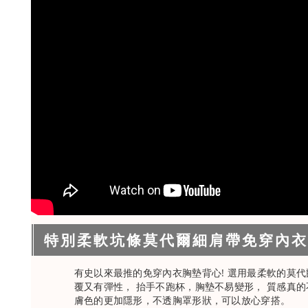
特別柔軟坑條莫代爾細肩帶免穿內衣BRA
有史以來最推的免穿內衣胸墊背心! 選用最柔軟的莫代
覆又有彈性， 抬手不跑杯，胸墊不易變形， 質感真的
膚色的更加隱形，不透胸罩形狀，可以放心穿搭。