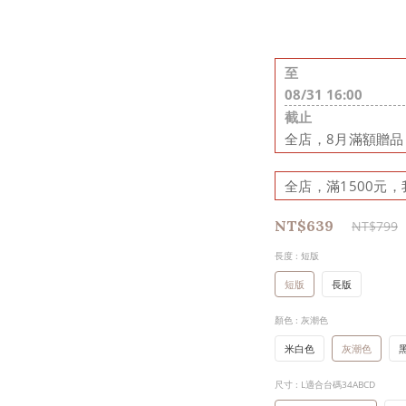
至
08/31 16:00
截止
全店，8月滿額贈
全店，滿1500元，
NT$639
NT$799
長度
: 短版
短版
長版
顏色
: 灰潮色
米白色
灰潮色
尺寸
: L適合台碼34ABCD