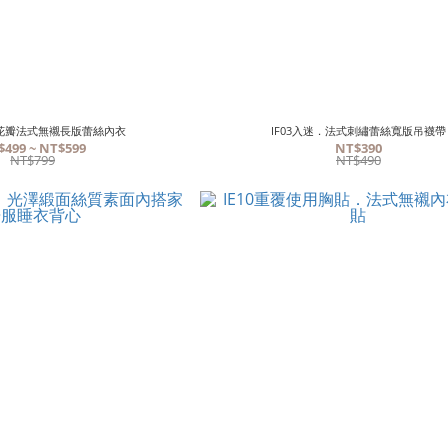
．花瓣法式無襯長版蕾絲內衣
IF03入迷．法式刺繡蕾絲寬版吊襪帶
$499 ~ NT$599
NT$390
NT$799
NT$490