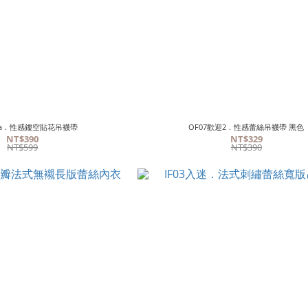
ova．性感鏤空貼花吊襪帶
OF07歡迎2．性感蕾絲吊襪帶 黑色
NT$390
NT$329
NT$599
NT$390