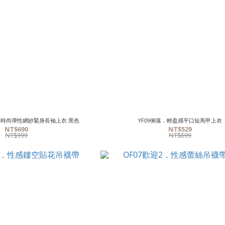
美時尚彈性網紗緊身長袖上衣 黑色
YF09俐落．輕盈感平口短馬甲上衣
NT$690
NT$529
NT$999
NT$699