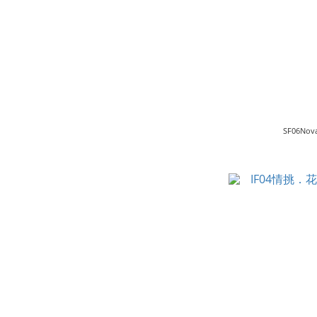
SF06N