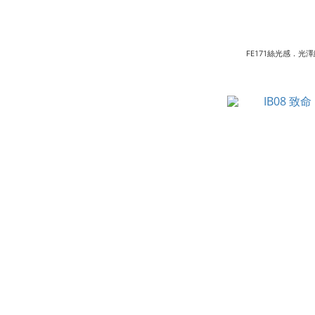
FE171絲光感．