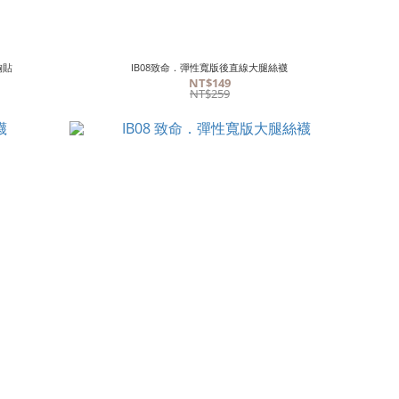
胸貼
IB08致命．彈性寬版後直線大腿絲襪
NT$149
NT$259