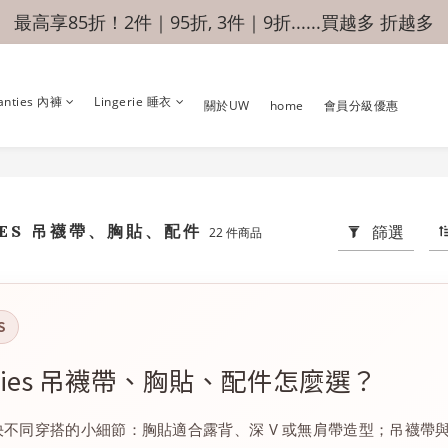
最高享85折！2件｜95折, 3件｜9折......買越多 折越多
anties 內褲
Lingerie 睡衣
關於UW
home
會員分級優惠
RIES 吊襪帶、胸貼、配件
篩選
22 件商品
S
sories 吊襪帶、胸貼、配件怎麼選？
決不同穿搭的小細節：胸貼適合露背、深 V 或無肩帶造型；吊襪帶