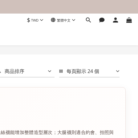
$
TWD
繁體中文
商品排序
每頁顯示 24 個
與絲襪能增加整體造型層次；大腿襪則適合約會、拍照與