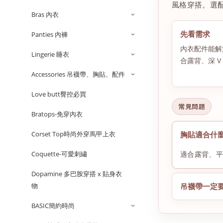
風格穿搭。選
Bras 內衣
先看需求
Panties 內褲
內衣配件能解
Lingerie 睡衣
合露背、深 V
Accessories 吊襪帶、胸貼、配件
Love butt臀控必買
常見問題
Bratops-免穿內衣
Corset Top時尚外穿馬甲上衣
胸貼適合什
Coquette-可愛刺繡
適合露背、平
Dopamine 多巴胺穿搭 x 貼身衣
物
吊襪帶一定
BASIC簡約時尚