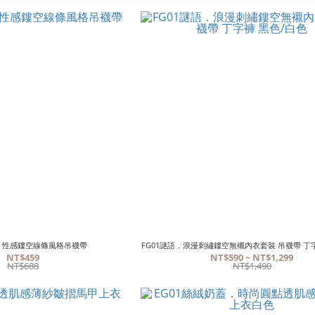
陷．性感鏤空線條風格吊襪帶
FG01謎語．浪漫刺繡鏤空無襯內衣套裝 吊襪帶 丁
NT$459
NT$590 ~ NT$1,299
NT$688
NT$1,490