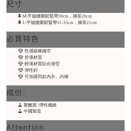
尺寸
M:平舖腰圍鬆緊帶30cm，褲長20cm
L:平舖腰圍鬆緊帶31-33cm，褲長21cm
必買特色
性感線條鏤空
舒適材質
輕薄材質貼合身型
彈性好
可加購同款內衣、內褲
成份:
聚酰胺 /彈性纖維
中國製造
Attention