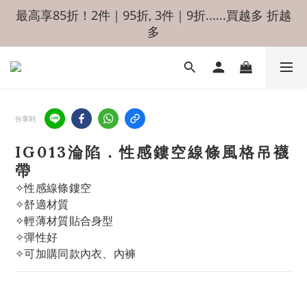
最高享85折！2件｜95折, 3件｜9折......買越多 折越
多
分享到
IG013淪陷．性感鏤空線條風格吊襪
帶
✧性感線條鏤空
✧舒適材質
✧輕薄材質貼合身型
✧彈性好
✧可加購同款內衣、內褲