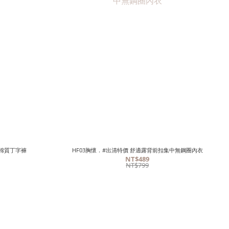
腰棉質丁字褲
HF03胸懷．#出清特價 舒適露背前扣集中無鋼圈內衣
NT$489
NT$799