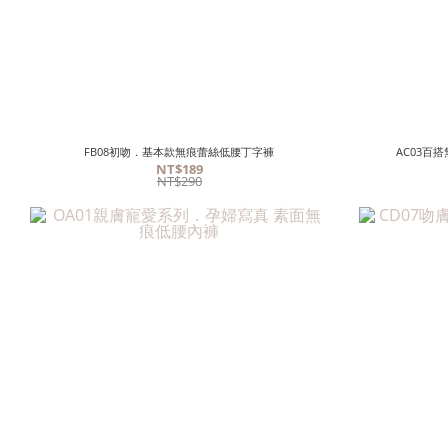
FB08初吻．基本款無痕蕾絲低腰丁字褲
AC03百
NT$189
NT$290