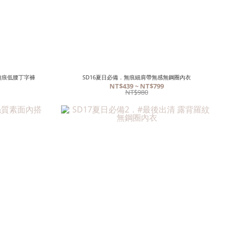
無痕低腰丁字褲
SD16夏日必備．無痕細肩帶無感無鋼圈內衣
NT$439 ~ NT$799
NT$980