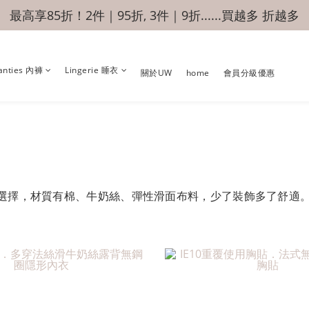
最高享85折！2件｜95折, 3件｜9折......買越多 折越多
anties 內褲
Lingerie 睡衣
關於UW
home
會員分級優惠
選擇，材質有棉、牛奶絲、彈性滑面布料，少了裝飾多了舒適