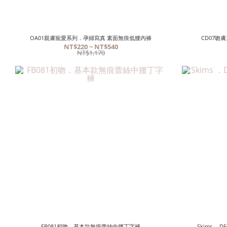
OA01親膚寵愛系列．孕婦寫真 素面無痕低腰內褲
CD07吻
NT$220 ~ NT$540
NT$1,170
FB081初吻．基本款無痕蕾絲中腰丁字褲
Skims 