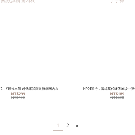
必備2．#最後出清 超低露背羅紋無鋼圈內衣
NF04等待．蕾絲莫代爾薄羅紋中
NT$299
NT$189
NT$490
NT$290
1
2
»