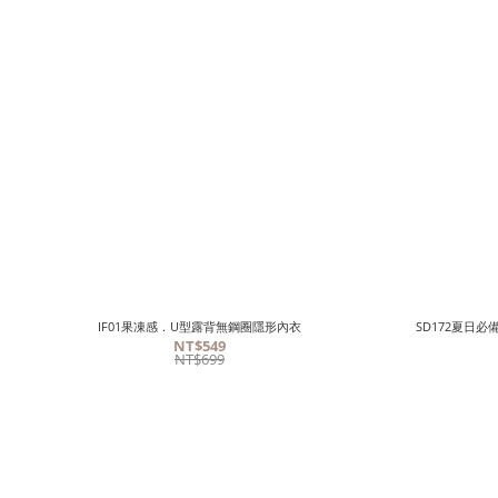
IF01果凍感．U型露背無鋼圈隱形內衣
SD172夏日
NT$549
NT$699