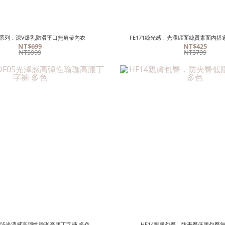
膚系列．深V爆乳防滑平口無肩帶內衣
FE171絲光感．光澤緞面絲質素面內
NT$699
NT$425
NT$999
NT$799
．DF05光澤感高彈性瑜珈高腰丁字褲 多色
HF14親膚包臀．防夾臀低腰包臀無