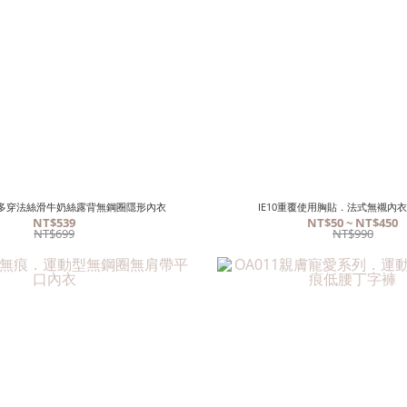
．多穿法絲滑牛奶絲露背無鋼圈隱形內衣
IE10重覆使用胸貼．法式無襯內
NT$539
NT$50 ~ NT$450
NT$699
NT$990