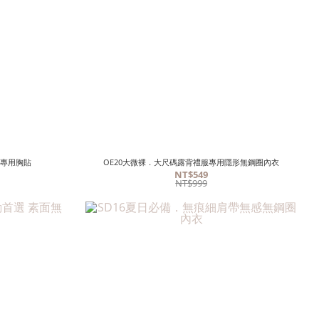
衣專用胸貼
OE20大微裸．大尺碼露背禮服專用隱形無鋼圈內衣
NT$549
NT$999