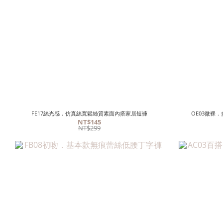
FE17絲光感．仿真絲寬鬆絲質素面內搭家居短褲
OE03微裸
NT$145
NT$299