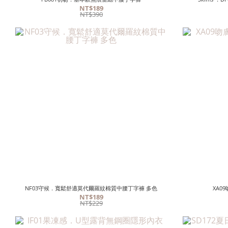
NT$189
NT$390
NF03守候．寬鬆舒適莫代爾羅紋棉質中腰丁字褲 多色
XA
NT$189
NT$229