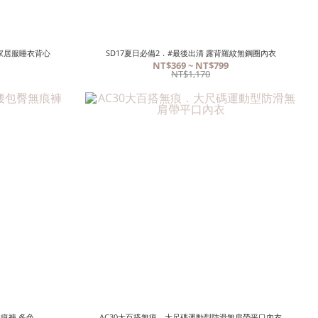
搭家居服睡衣背心
SD17夏日必備2．#最後出清 露背羅紋無鋼圈內衣
NT$369 ~ NT$799
NT$1,170
痕褲 多色
AC30大百搭無痕．大尺碼運動型防滑無肩帶平口內衣