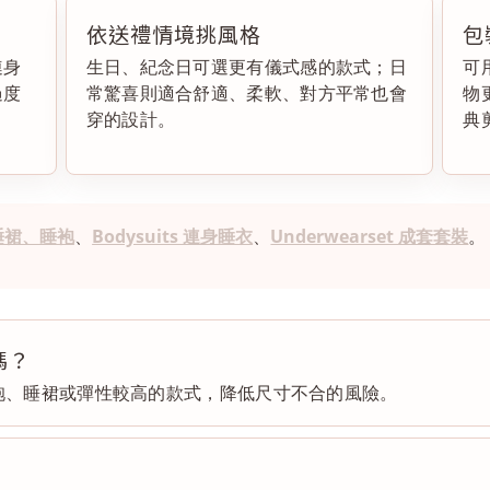
依送禮情境挑風格
包
連身
生日、紀念日可選更有儀式感的款式；日
可
過度
常驚喜則適合舒適、柔軟、對方平常也會
物
穿的設計。
典
 睡裙、睡袍
、
Bodysuits 連身睡衣
、
Underwearset 成套套裝
。
嗎？
袍、睡裙或彈性較高的款式，降低尺寸不合的風險。