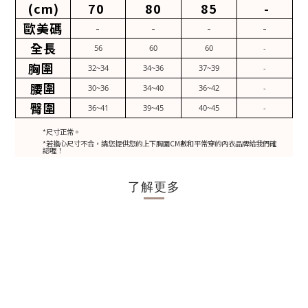
(cm)
70
80
85
-
歐美碼
-
-
-
-
全長
56
60
60
-
胸圍
32~34
34~36
37~39
-
腰圍
30~36
34~40
36~42
-
臀圍
36~41
39~45
40~45
-
*尺寸正常。
*若擔心尺寸不合，請您提供您的上下胸圍CM數和平常穿的內衣品牌給我們確
認喔！
了解更多