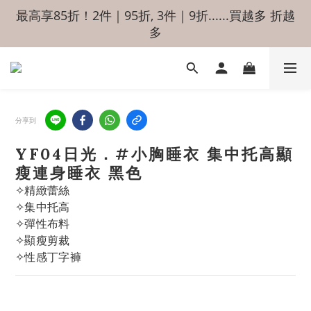
最高享85折！2件｜95折, 3件｜9折......買越多 折越
多
分享到
YF04日光．#小胸睡衣 集中托高顯
瘦連身睡衣 黑色
✧精緻蕾絲
✧集中托高
✧彈性布料
✧顯瘦剪裁
✧性感丁字褲