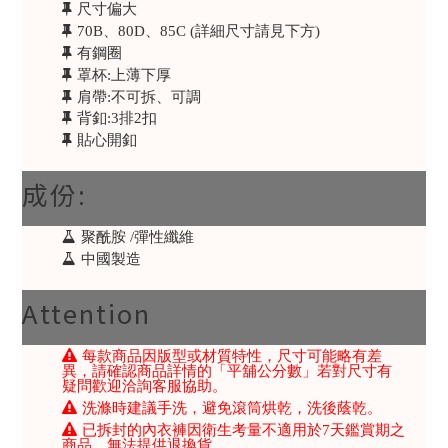
尺寸偏大
70B、80D、85C (詳細尺寸請見下方)
有鋼圈
罩杯:上薄下厚
肩帶:不可拆、可調
背釦:3排2扣
貼心開釦
成份:
聚酰胺 /彈性纖維
中國製造
Attention
每款商品因版型或材質特性，尺寸可能略有差
異，請確認商品詳情的「平舖公分數」若對尺寸有
疑問歡迎洽詢客服協助。
洗滌時建議手洗，避免滾筒烘乾，洗後蔭乾。
已拆封的內衣褲因衛生考量不適用於7天鑑賞期之
商品，無法提供退換貨。