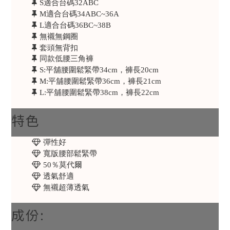
S適合台碼32ABC
M適合台碼34ABC~36A
L適合台碼36BC~38B
無襯無鋼圈
套頭無背扣
同款低腰三角褲
S:平舖腰圍鬆緊帶34cm，褲長20cm
M:平舖腰圍鬆緊帶36cm，褲長21cm
L:平舖腰圍鬆緊帶38cm，褲長22cm
特色
彈性好
寬版腰部鬆緊帶
50％莫代爾
透氣舒適
無襯超薄透氣
成份: