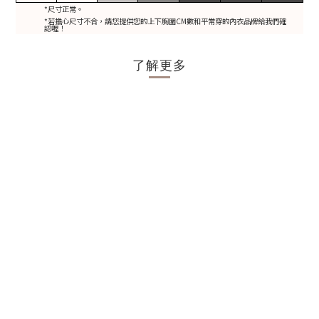
*尺寸正常。
*若擔心尺寸不合，請您提供您的上下胸圍CM數和平常穿的內衣品牌給我們確
認喔！
了解更多