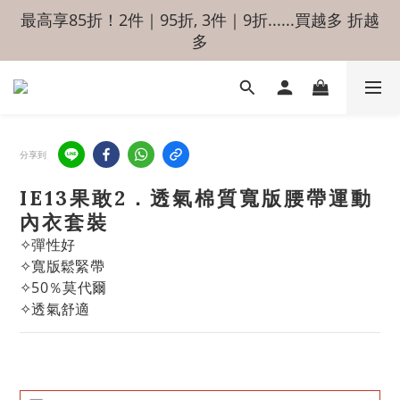
最高享85折！2件｜95折, 3件｜9折......買越多 折越
多
分享到
IE13果敢2．透氣棉質寬版腰帶運動
內衣套裝
✧彈性好
✧寬版鬆緊帶 
✧50％莫代爾
✧透氣舒適