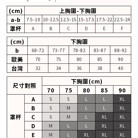
(cm)
上胸圍-下胸圍
a-b
7.5-10
10-12.5
12.5-15
15-17.5
17.5-22
22.5-24
罩杯
A
B
C
D
E
F
(cm)
下胸圍
b
68-72
73-77
78-82
83-87
88-92
歐美
70
75
80
85
90
台灣
32
34
36
38
40
下胸圍(cm)
尺寸對照
70
75
80
85
90
A
S
S
L
L
XL
B
S
M
L
L
XL
罩杯
C
S
M
L
XL
XL
D
M
L
L
XL
XL
E
M
L
XL
XL
XL