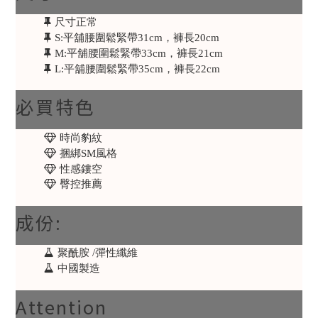
尺寸正常
S:平舖腰圍鬆緊帶31cm，褲長20cm
M:平舖腰圍鬆緊帶33cm，褲長21cm
L:平舖腰圍鬆緊帶35cm，褲長22cm
必買特色
時尚豹紋
捆綁SM風格
性感鏤空
臀控推薦
成份:
聚酰胺 /彈性纖維
中國製造
Attention