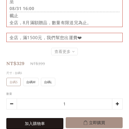
至
08/31 16:00
截止
全店，8月滿額贈品，數量有限送完為止。
全店，滿1500元，我們幫您出運費❤️
查看更多
NT$329
NT$399
尺寸
: 台碼S
台碼S
台碼M
台碼L
數量
立即購買
加入購物車