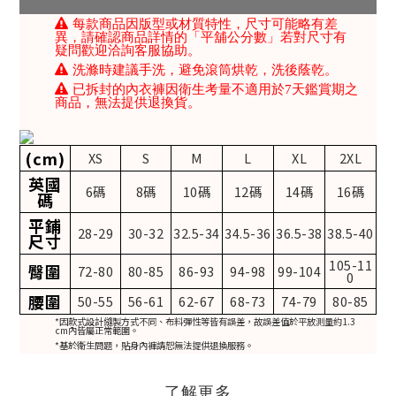
每款商品因版型或材質特性，尺寸可能略有差
異，請確認商品詳情的「平舖公分數」若對尺寸有
疑問歡迎洽詢客服協助。
洗滌時建議手洗，避免滾筒烘乾，洗後蔭乾。
已拆封的內衣褲因衛生考量不適用於7天鑑賞期之
商品，無法提供退換貨。
(cm)
XS
S
M
L
XL
2XL
英國
6碼
8碼
10碼
12碼
14碼
16碼
碼
平鋪
28-29
30-32
32.5-34
34.5-36
36.5-38
38.5-40
尺寸
105-11
臀圍
72-80
80-85
86-93
94-98
99-104
0
腰圍
50-55
56-61
62-67
68-73
74-79
80-85
*因款式設計縫製方式不同、布料彈性等皆有誤差，故誤差值於平放測量約1.3
cm內皆屬正常範圍。
*基於衛生問題，貼身內褲請恕無法提供退換服務。
了解更多