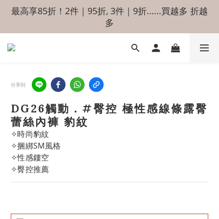
最高享85折！2件｜95折, 3件｜9折......買越多 折越
多
分享到
DG26觸動．#臀控 極性感線條露臀
蕾絲內褲 豹紋
✧時尚豹紋
✧捆綁SM風格
✧性感鏤空
✧臀控推薦