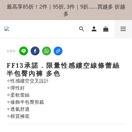
最高享85折！2件｜95折, 3件｜9折......買越多 折越
多
分享到
FF13承諾．限量性感縷空線條蕾絲
半包臀內褲 多色
✧性感縷空交叉設計
✧彈性好
✧柔軟蕾絲
✧修飾半包臀剪裁
✧透氣舒適
✧棉質褲底