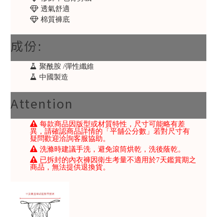
透氣舒適
棉質褲底
成份:
聚酰胺 /彈性纖維
中國製造
Attention
每款商品因版型或材質特性，尺寸可能略有差
異，請確認商品詳情的「平舖公分數」若對尺寸有
疑問歡迎洽詢客服協助。
洗滌時建議手洗，避免滾筒烘乾，洗後蔭乾。
已拆封的內衣褲因衛生考量不適用於7天鑑賞期之
商品，無法提供退換貨。