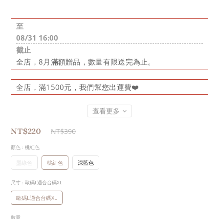
至
08/31 16:00
截止
全店，8月滿額贈品，數量有限送完為止。
全店，滿1500元，我們幫您出運費❤️
查看更多
NT$220
NT$390
顏色
: 桃紅色
墨綠色
桃紅色
深藍色
尺寸
: 歐碼L適合台碼XL
歐碼L適合台碼XL
數量