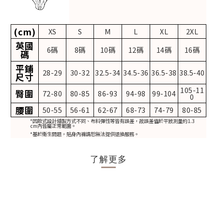
(cm)
XS
S
M
L
XL
2XL
英國
6碼
8碼
10碼
12碼
14碼
16碼
碼
平鋪
28-29
30-32
32.5-34
34.5-36
36.5-38
38.5-40
尺寸
105-11
臀圍
72-80
80-85
86-93
94-98
99-104
0
腰圍
50-55
56-61
62-67
68-73
74-79
80-85
*因款式設計縫製方式不同、布料彈性等皆有誤差，故誤差值於平放測量約1.3
cm內皆屬正常範圍。
*基於衛生問題，貼身內褲請恕無法提供退換服務。
了解更多