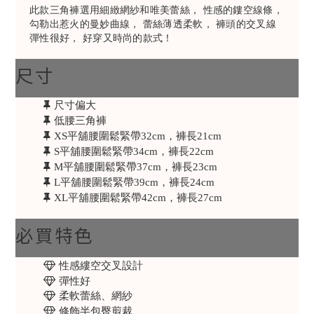
此款三角褲選用細緻網紗和唯美蕾絲， 性感的鏤空線條，
勾勒出惹火的曼妙曲線， 蕾絲薄透柔軟， 褲頭的交叉線
彈性很好， 好穿又時尚的款式！
尺寸
尺寸偏大
低腰三角褲
XS平舖腰圍鬆緊帶32cm，褲長21cm
S平舖腰圍鬆緊帶34cm，褲長22cm
M平舖腰圍鬆緊帶37cm，褲長23cm
L平舖腰圍鬆緊帶39cm，褲長24cm
XL平舖腰圍鬆緊帶42cm，褲長27cm
必買特色
性感縷空交叉設計
彈性好
柔軟蕾絲、網紗
修飾半包臀剪裁