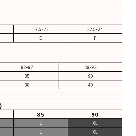
17.5-22
22.5-24
E
F
83-87
88-92
85
90
38
40
)
85
90
L
XL
L
XL