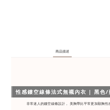
商品描述
性感鏤空線條法式無襯內衣 | 黑色/藍色
非常迷人的鏤空線條設計， 美胸帶比平常更加顯胸性