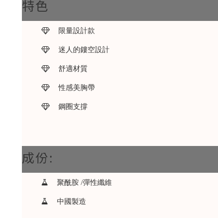
特色
限量設計款
迷人的鏤空設計
舒適材質
性感美胸帶
鋼圈支撐
成份:
聚酰胺 /彈性纖維
中國製造