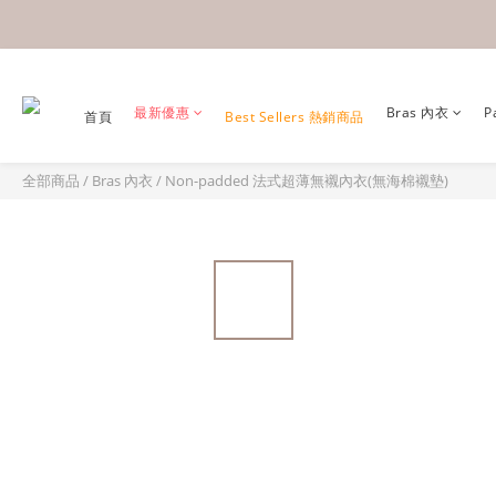
最新優惠
Bras 內衣
P
首頁
Best Sellers 熱銷商品
全部商品
/
Bras 內衣
/
Non-padded 法式超薄無襯內衣(無海棉襯墊)