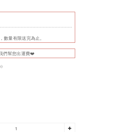
品，數量有限送完為止。
我們幫您出運費❤️
80