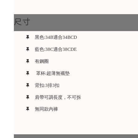
尺寸
黑色:34B適合34BCD
藍色:38C適合38CDE
有鋼圈
罩杯:超薄無襯墊
背扣:3排3扣
肩帶可調長度，不可拆
無同款內褲