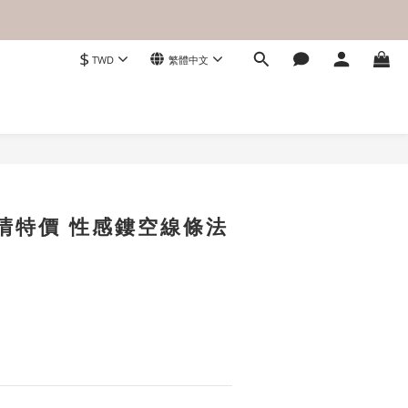
$
TWD
繁體中文
立即購買
出清特價 性感鏤空線條法