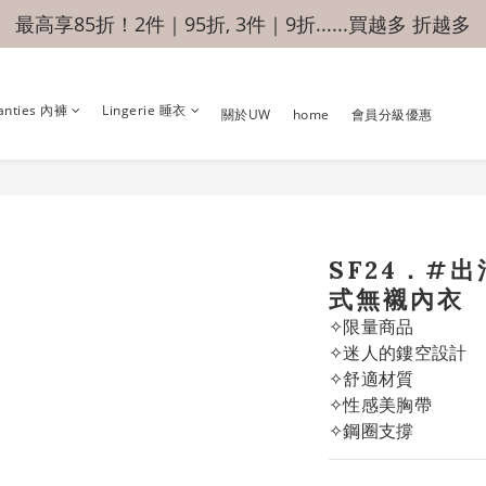
最高享85折！2件｜95折, 3件｜9折......買越多 折越多
anties 內褲
Lingerie 睡衣
關於UW
home
會員分級優惠
SF24．#
式無襯內衣
✧限量商品
✧迷人的鏤空設計
✧舒適材質
✧性感美胸帶
✧鋼圈支撐