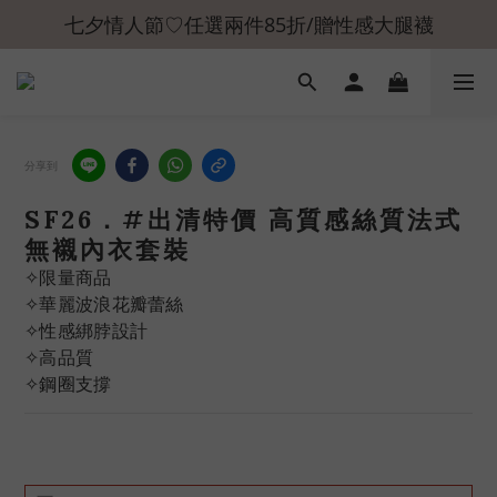
七夕情人節♡任選兩件85折/贈性感大腿襪
分享到
SF26．#出清特價 高質感絲質法式
無襯內衣套裝
✧限量商品
✧華麗波浪花瓣蕾絲
✧性感綁脖設計
✧高品質
✧鋼圈支撐