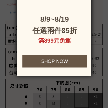
(cm)
上胸圍-下胸圍
a-b
7.5-10
10-12.5
12.5-15
15-17.5
17.5-22
22.5-24
罩杯
A
B
C
D
E
F
(cm)
下胸圍
b
68-72
73-77
78-82
83-87
88-92
歐美
70
75
80
85
90
台灣
32
34
36
38
40
下胸圍(cm)
尺寸對照
70
75
80
85
90
A
S
S
L
L
XL
B
S
M
L
L
XL