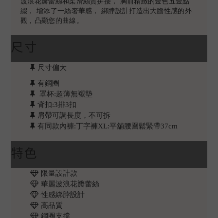
波浪花瓣蕾絲和柔滑絲質拚接， 胸前精緻的金色五金點
綴， 增添了一絲奢華感， 綁脖設計打造出大膽性感的外
觀，凸顯您的曲線。
尺寸
尺寸偏大
有鋼圈
罩杯:超薄無襯墊
背扣:3排3扣
肩帶可調長度，不可拆
有同款內褲:丁字褲XL:平舖腰圍鬆緊帶37cm
特色
限量設計款
華麗波浪花瓣蕾絲
性感綁脖設計
高品質
鋼圈支撐