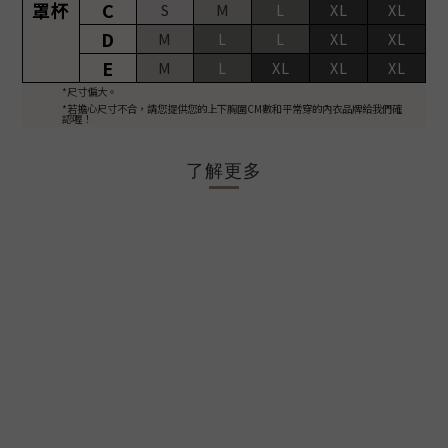
罩杯
C
S
M
L
XL
XL
D
M
L
L
XL
XL
E
M
L
XL
XL
XL
*尺寸偏大。
*若擔心尺寸不合，請您提供您的上下胸圍CM數和平常穿的內衣品牌給我們確
認喔！
了解更多