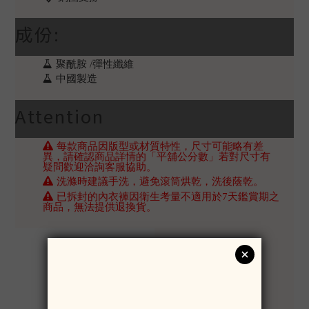
成份:
聚酰胺 /彈性纖維
中國製造
Attention
每款商品因版型或材質特性，尺寸可能略有差
異，請確認商品詳情的「平舖公分數」若對尺寸有
疑問歡迎洽詢客服協助。
洗滌時建議手洗，避免滾筒烘乾，洗後蔭乾。
已拆封的內衣褲因衛生考量不適用於7天鑑賞期之
商品，無法提供退換貨。