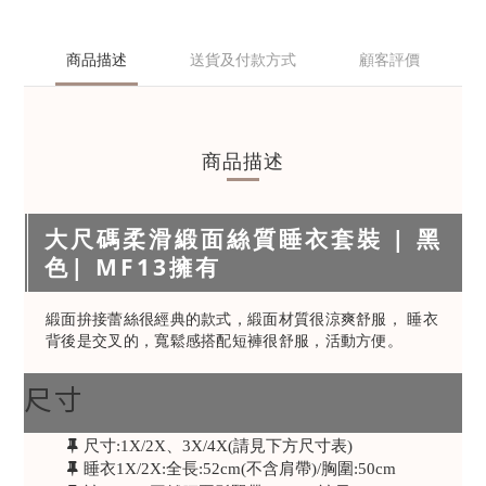
商品描述
送貨及付款方式
顧客評價
商品描述
大尺碼柔滑緞面絲質睡衣套裝 | 黑
色| MF13擁有
緞面拚接蕾絲很經典的款式，緞面材質很涼爽舒服， 睡衣
背後是交叉的，寬鬆感搭配短褲很舒服，活動方便。
尺寸
尺寸:1X/2X、3X/4X(請見下方尺寸表)
睡衣1X/2X:全長:52cm(不含肩帶)/胸圍:50cm