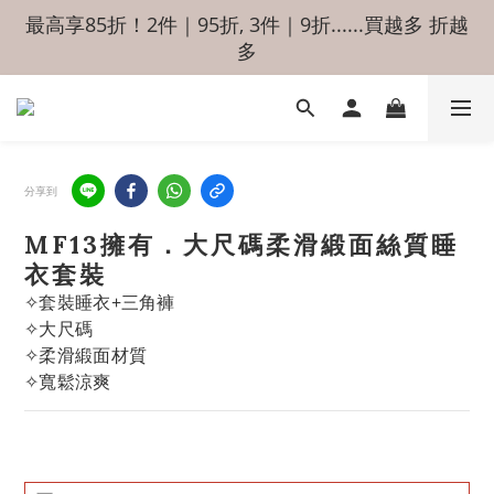
最高享85折！2件｜95折, 3件｜9折......買越多 折越
多
分享到
MF13擁有．大尺碼柔滑緞面絲質睡
衣套裝
✧套裝睡衣+三角褲
✧大尺碼
✧柔滑緞面材質
✧寬鬆涼爽