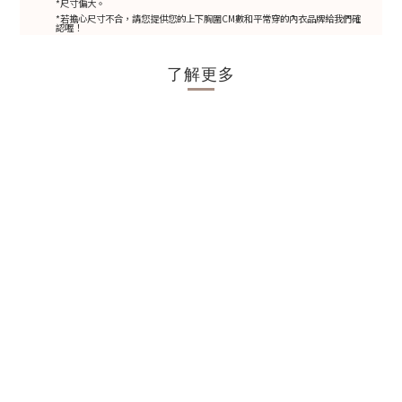
*尺寸偏大。
*若擔心尺寸不合，請您提供您的上下胸圍CM數和平常穿的內衣品牌給我們確
認喔！
了解更多