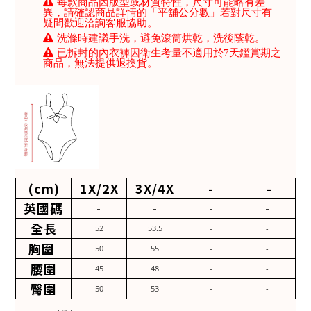
每款商品因版型或材質特性，尺寸可能略有差
異，請確認商品詳情的「平舖公分數」若對尺寸有
疑問歡迎洽詢客服協助。
洗滌時建議手洗，避免滾筒烘乾，洗後蔭乾。
已拆封的內衣褲因衛生考量不適用於7天鑑賞期之
商品，無法提供退換貨。
(cm)
1X/2X
3X/4X
-
-
英國碼
-
-
-
-
全長
52
53.5
-
-
胸圍
50
55
-
-
腰圍
45
48
-
-
臀圍
50
53
-
-