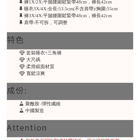
褲1X/2X:平舖腰圍鬆緊帶48cm，褲長42cm
睡衣3X/4X:全長:53.5cm(不含肩帶)/胸圍:55cm
褲3X/4X:平舖腰圍鬆緊帶48cm，褲長42cm
肩帶:不可拆，可調整
特色
套裝睡衣+三角褲
大尺碼
柔滑緞面材質
寬鬆涼爽
成份:
聚酰胺 /彈性纖維
中國製造
Attention