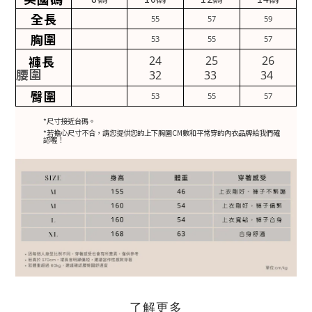
全長
55
57
59
胸圍
53
55
57
褲長
24
25
26
腰圍
32
33
34
臀圍
53
55
57
*尺寸接近台碼。
*若擔心尺寸不合，請您提供您的上下胸圍CM數和平常穿的內衣品牌給我們確
認喔！
了解更多