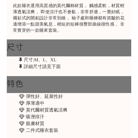
此款睡衣選用高質感的莫代爾棉材質， 觸感柔軟，材質輕
薄透氣涼爽， 即使涼汗也不會黏，非常舒適，一覺好眠，
襯衫式的開釦設計非常別緻， 袖子處和睡褲都有抓皺的花
邊增添一點甜美氣息，稍短的短褲很臀部曲線很性感， 非
常實穿的一款睡來套裝。
尺寸
尺寸:M、L、XL
詳細尺寸請見下面
特色
彈性好、延展性好
厚薄適中
莫代爾材質透氣涼爽
吸溼排汗
親膚材質
二件式睡衣套裝