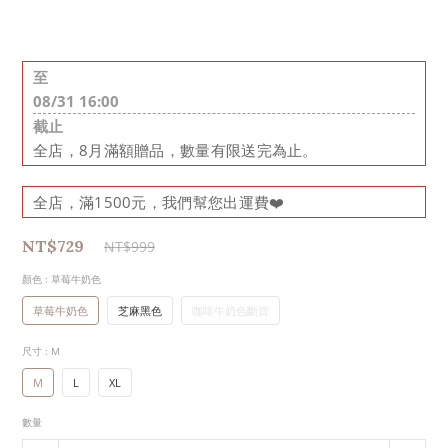
至
08/31 16:00
截止
全店，8月滿額贈品，數量有限送完為止。
全店，滿1500元，我們幫您出運費❤️
NT$729
NT$999
顏色
: 草莓牛奶色
草莓牛奶色
芝麻黑色
咖啡牛奶色斷貨
尺寸
: M
M
L
XL
數量