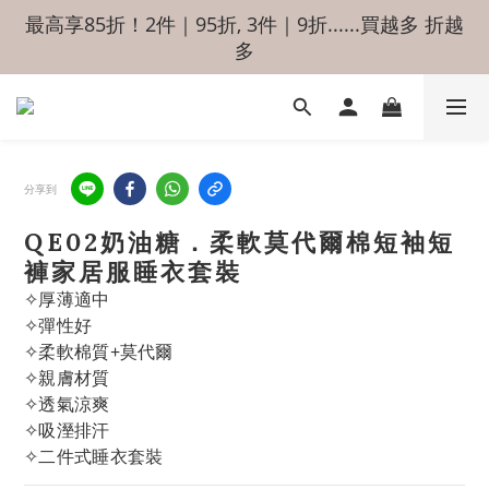
最高享85折！2件｜95折, 3件｜9折......買越多 折越
多
分享到
QE02奶油糖．柔軟莫代爾棉短袖短
褲家居服睡衣套裝
✧厚薄適中
✧彈性好
✧柔軟棉質+莫代爾
✧親膚材質
✧透氣涼爽
✧吸溼排汗
✧二件式睡衣套裝