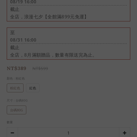
08/19 16:00
截止
全店，浪漫七夕【全館滿899元免運】
至
08/31 16:00
截止
全店，8月滿額贈品，數量有限送完為止。
NT$389
NT$599
顏色
: 粉紅色
粉紅色
紅色
尺寸
: 台碼80G
台碼80G
數量