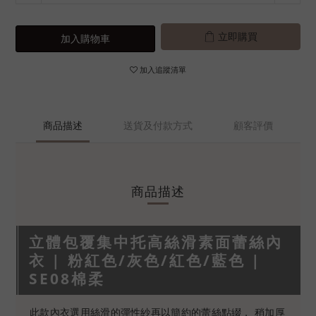
立即購買
加入購物車
加入追蹤清單
商品描述
送貨及付款方式
顧客評價
商品描述
立體包覆集中托高絲滑素面蕾絲內
衣 | 粉紅色/灰色/紅色/藍色 |
SE08棉柔
此款內衣選用絲滑的彈性紗再以簡約的蕾絲點綴， 稍加厚