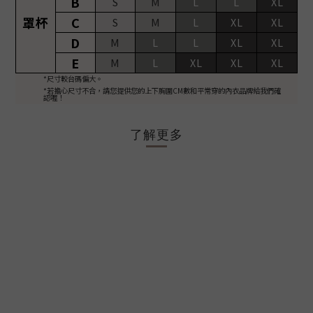
B
S
M
L
L
XL
罩杯
C
S
M
L
XL
XL
D
M
L
L
XL
XL
E
M
L
XL
XL
XL
*尺寸較台碼偏大。
*若擔心尺寸不合，請您提供您的上下胸圍CM數和平常穿的內衣品牌給我們確
認喔！
了解更多