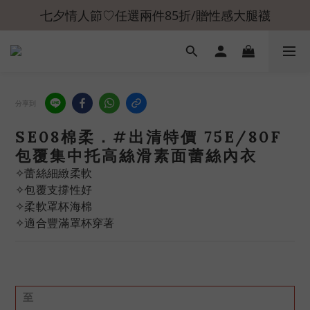
七夕情人節♡任選兩件85折/贈性感大腿襪
分享到
SE08棉柔．#出清特價 75E/80F
包覆集中托高絲滑素面蕾絲內衣
✧蕾絲細緻柔軟
✧包覆支撐性好
✧柔軟罩杯海棉
✧適合豐滿罩杯穿著
至