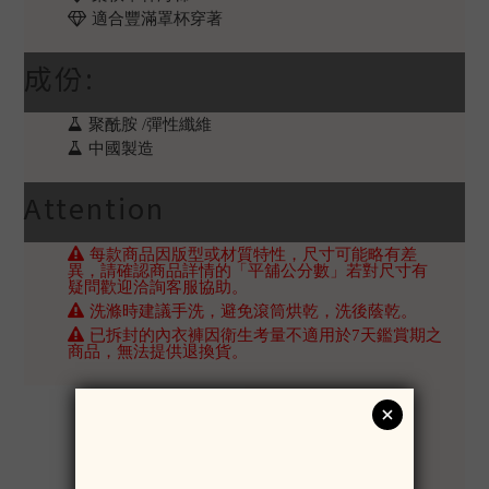
適合豐滿罩杯穿著
成份:
聚酰胺 /彈性纖維
中國製造
Attention
每款商品因版型或材質特性，尺寸可能略有差
異，請確認商品詳情的「平舖公分數」若對尺寸有
疑問歡迎洽詢客服協助。
洗滌時建議手洗，避免滾筒烘乾，洗後蔭乾。
已拆封的內衣褲因衛生考量不適用於7天鑑賞期之
商品，無法提供退換貨。