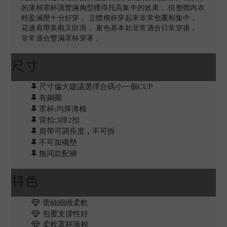
的薄棉罩杯讓豐滿胸型獲得托高集中的效果， 但整體內衣
輕盈減壓十分好穿， 立體模杯穿起來非常包覆和集中，
花邊肩帶美觀又防滑， 素色基本款非常適合日常穿搭，
非常適合豐滿罩杯穿著 。
尺寸
尺寸偏大建議選擇台碼小一個CUP
有鋼圈
罩杯:均厚薄棉
背扣:3排2扣
肩帶可調長度，不可拆
不可加襯墊
無同款配褲
特色
蕾絲細緻柔軟
包覆支撐性好
柔軟罩杯海棉