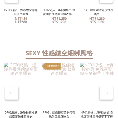
IG013淪陷．性感鏤空線條
FG02沁入．#小胸集中 透
RF14．輕奢鏤空顯瘦性感
風格吊襪帶
視網紗性感圍裙睡衣套裝
馬甲
黑色
NT$459
NT$1,250
NT$1,280
NT$688
NT$1,798
NT$1,980
SEXY 性感鏤空綑綁風格
輕奢限量商品
DF06纏繞．漫漫長夜性感
PF03．線條鏤空美胸帶蕾
NF01取悅．#臀控必買 免
鏤空蕾絲連身睡衣
絲緊身連身睡衣
脫露臀鏤空吊襪帶丁字褲