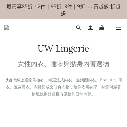
最高享85折！2件｜95折, 3件｜9折......買越多 折越
多
UW Lingerie
女性內衣、睡衣與貼身內著選物
以台灣線上選物為核心，精選法式內衣、無鋼圈內衣、Bralette、睡
衣、連身睡衣、內褲與成套貼身衣物，陪你依照身形、材質與穿著
情境找到舒適且有風格的日常內著。