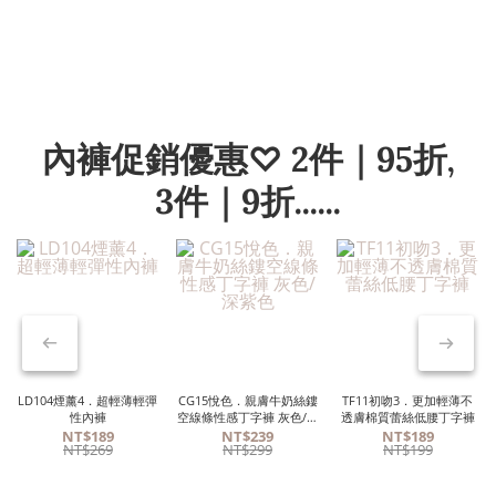
內褲促銷優惠♡ 2件｜95折,
3件｜9折......
LD104煙薰4．超輕薄輕彈
CG15悅色．親膚牛奶絲鏤
TF11初吻3．更加輕薄不
性內褲
空線條性感丁字褲 灰色/深
透膚棉質蕾絲低腰丁字褲
紫色
NT$189
NT$239
NT$189
NT$269
NT$299
NT$199