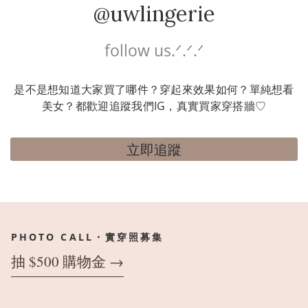
@uwlingerie
follow us.ᐟ.ᐟ.ᐟ
是不是想知道大家買了哪件？穿起來效果如何？單純想看
美女？都歡迎追蹤我們IG，真實買家穿搭牆♡
立即追蹤
PHOTO CALL・實穿照募集
抽 $500 購物金 →