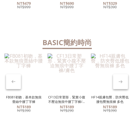
NT$479
NT$690
NT$329
NT$999
NT$999
NT$390
BASIC簡約時尚
FB081初吻．基本款無痕
CF13日常塑形．緊實小腹
HF14親膚包臀．防夾臀低
蕾絲中腰丁字褲
不壓迫無痕中腰丁字褲/膚
腰包臀無痕褲 多色
色
NT$189
NT$189
NT$189
NT$390
NT$290
NT$390