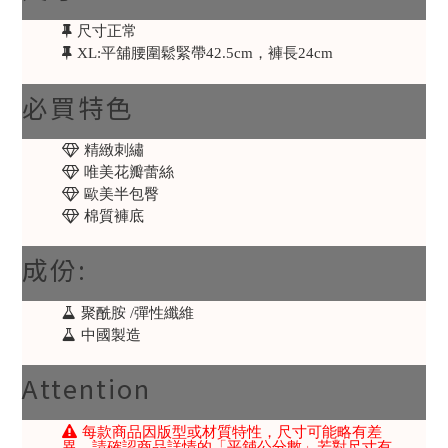
尺寸正常
XL:平舖腰圍鬆緊帶42.5cm，褲長24cm
必買特色
精緻刺繡
唯美花瓣蕾絲
歐美半包臀
棉質褲底
成份:
聚酰胺 /彈性纖維
中國製造
Attention
每款商品因版型或材質特性，尺寸可能略有差
異，請確認商品詳情的「平舖公分數」若對尺寸有