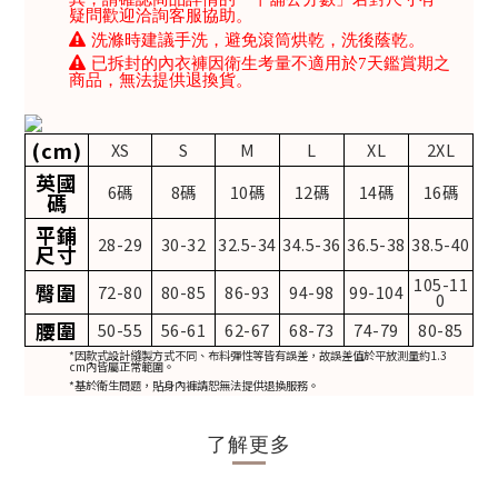
疑問歡迎洽詢客服協助。
洗滌時建議手洗，避免滾筒烘乾，洗後蔭乾。
已拆封的內衣褲因衛生考量不適用於7天鑑賞期之
商品，無法提供退換貨。
(cm)
XS
S
M
L
XL
2XL
英國
6碼
8碼
10碼
12碼
14碼
16碼
碼
平鋪
28-29
30-32
32.5-34
34.5-36
36.5-38
38.5-40
尺寸
105-11
臀圍
72-80
80-85
86-93
94-98
99-104
0
腰圍
50-55
56-61
62-67
68-73
74-79
80-85
*因款式設計縫製方式不同、布料彈性等皆有誤差，故誤差值於平放測量約1.3
cm內皆屬正常範圍。
*基於衛生問題，貼身內褲請恕無法提供退換服務。
了解更多