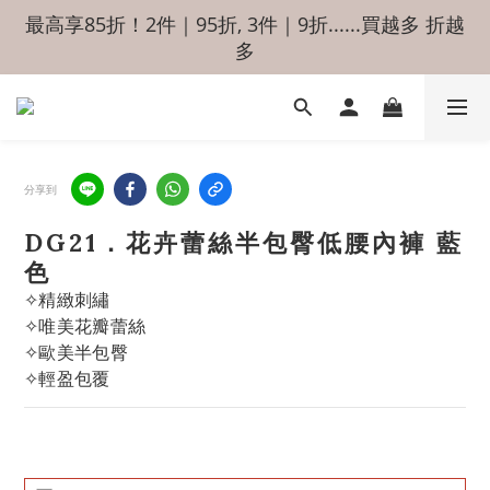
最高享85折！2件｜95折, 3件｜9折......買越多 折越
多
分享到
DG21．花卉蕾絲半包臀低腰內褲 藍
色
✧精緻刺繡
✧唯美花瓣蕾絲
✧歐美半包臀
✧輕盈包覆