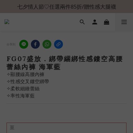
七夕情人節♡任選兩件85折/贈性感大腿襪
分享到
FG07盛放．綁帶綑綁性感鏤空高腰
蕾絲內褲 海軍藍
✧顯腰線高腰內褲
✧性感交叉鏤空綁帶
✧柔軟細緻蕾絲
✧率性海軍藍
至