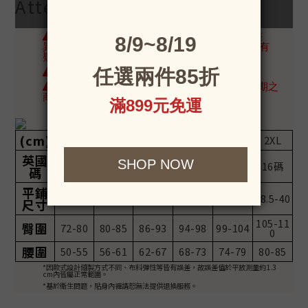
Attention
每款商品因版型或材質特性，尺寸可能略有差
異，請確認商品詳情的「平舖公分數」若對尺寸有
疑問歡迎洽詢客服協助。
洗滌時建議手洗，避免滾筒烘乾，洗後蔭乾。
已拆封的內衣褲因衛生考量不適用於7天鑑賞期之
商品，無法提供退換貨。
(cm)
XS
S
M
L
XL
2XL
英國
6碼
8碼
10碼
12碼
14碼
16碼
碼
平鋪
28-29
30-32
32.5-34
34.5-36
36.5-38
38.5-40
尺寸
105-11
臀圍
72-80
80-85
86-93
94-98
99-104
0
腰圍
50-55
56-61
62-67
68-73
74-79
80-85
*因款式設計縫製方式不同、布料彈性等皆有誤差，故誤差值於平放測量約1.3
cm內皆屬正常範圍。
*基於衛生問題，貼身內褲請恕無法提供退換服務。