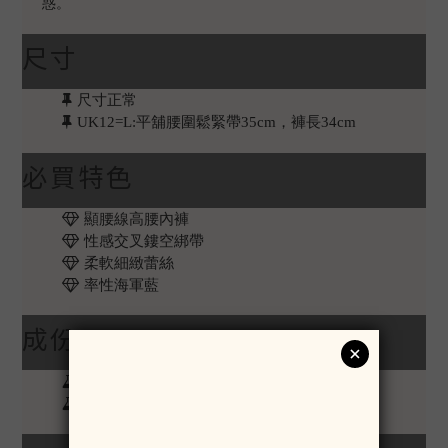
惑。
尺寸
尺寸正常
UK12=L:平舖腰圍鬆緊帶35cm，褲長34cm
必買特色
顯腰線高腰內褲
性感交叉鏤空綁帶
柔軟細緻蕾絲
率性海軍藍
成份:
聚酰胺 /彈性纖維
中國製造