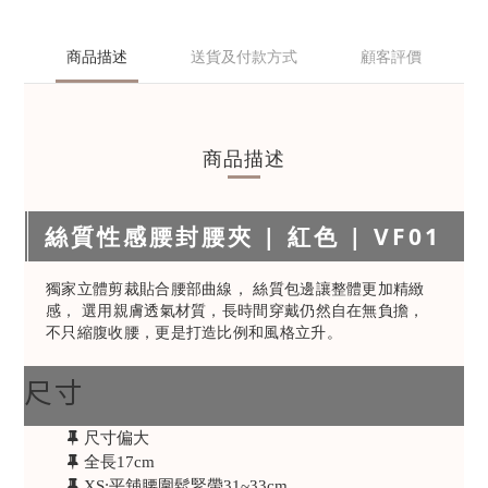
商品描述
送貨及付款方式
顧客評價
商品描述
絲質性感腰封腰夾 | 紅色 | VF01
獨家立體剪裁貼合腰部曲線， 絲質包邊讓整體更加精緻
感， 選用親膚透氣材質，長時間穿戴仍然自在無負擔，
不只縮腹收腰，更是打造比例和風格立升。
尺寸
尺寸偏大
全長17cm
XS:平舖腰圍鬆緊帶31~33cm