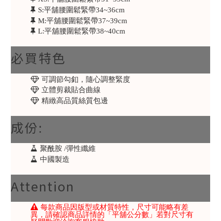
S:平舖腰圍鬆緊帶34~36cm
M:平舖腰圍鬆緊帶37~39cm
L:平舖腰圍鬆緊帶38~40cm
必買特色
可調節勾釦，隨心調整緊度
立體剪裁貼合曲線
精緻高品質絲質包邊
成份:
聚酰胺 /彈性纖維
中國製造
Attention
每款商品因版型或材質特性，尺寸可能略有差
異，請確認商品詳情的「平舖公分數」若對尺寸有