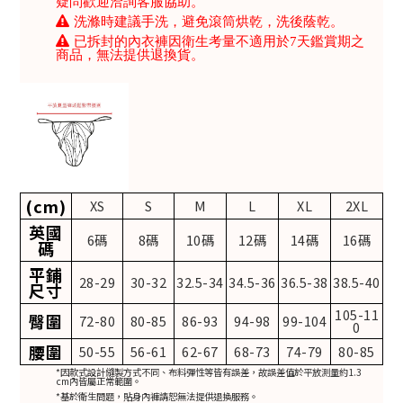
疑問歡迎洽詢客服協助。
洗滌時建議手洗，避免滾筒烘乾，洗後蔭乾。
已拆封的內衣褲因衛生考量不適用於7天鑑賞期之
商品，無法提供退換貨。
(cm)
XS
S
M
L
XL
2XL
英國
6碼
8碼
10碼
12碼
14碼
16碼
碼
平鋪
28-29
30-32
32.5-34
34.5-36
36.5-38
38.5-40
尺寸
105-11
臀圍
72-80
80-85
86-93
94-98
99-104
0
腰圍
50-55
56-61
62-67
68-73
74-79
80-85
*因款式設計縫製方式不同、布料彈性等皆有誤差，故誤差值於平放測量約1.3
cm內皆屬正常範圍。
*基於衛生問題，貼身內褲請恕無法提供退換服務。