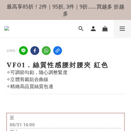
最高享85折！2件｜95折, 3件｜9折......買越多 折越
多
分享到
VF01．絲質性感腰封腰夾 紅色
✧可調節勾釦，隨心調整緊度
✧立體剪裁貼合曲線
✧精緻高品質絲質包邊
至
08/31 16:00