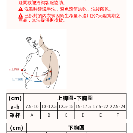
疑問歡迎洽詢客服協助。
洗滌時建議手洗，避免滾筒烘乾，洗後蔭乾。
已拆封的內衣褲因衛生考量不適用於7天鑑賞期之
商品，無法提供退換貨。
(cm)
上胸圍-下胸圍
a-b
7.5-10
10-12.5
12.5-15
15-17.5
17.5-22
22.5-24
罩杯
A
B
C
D
E
F
(cm)
下胸圍