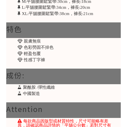
M:平舖腰圍鬆緊帶:30cm，褲長:18cm
L:平舖腰圍鬆緊帶:34cm，褲長:20cm
XL:平舖腰圍鬆緊帶:38cm，褲長:21cm
特色
親膚無痕
色彩勞固不掉色
輕盈包覆
性感丁字褲
成份:
聚酰胺 /彈性纖維
中國製造
Attention
每款商品因版型或材質特性，尺寸可能略有差
異，請確認商品詳情的「平舖公分數」若對尺寸有