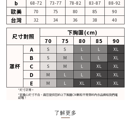
b
68-72
73-77
78-82
83-87
88-92
歐美
70
75
80
85
90
台灣
32
34
36
38
40
下胸圍(cm)
尺寸對照
70
75
80
85
90
A
S
S
L
L
XL
B
S
M
L
L
XL
罩杯
C
S
M
L
XL
XL
D
M
L
L
XL
XL
E
M
L
XL
XL
XL
*尺寸正常。
*若擔心尺寸不合，請您提供您的上下胸圍CM數和平常穿的內衣品牌給我們確
認喔！
了解更多