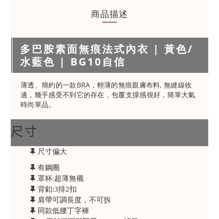
商品描述
多巴胺素面無痕法式內衣 | 黃色/
水藍色 | BG10自信
薄透、簡約的一款BRA，輕薄的無痕親膚布料, 無縫線收
邊，幾乎感受不到它的存在，包覆支撐感很好，簡單大氣
時尚單品。
尺寸
尺寸偏大
有鋼圈
罩杯:超薄無襯
背釦:3排2扣
肩帶可調長度，不可拆
同款低腰丁字褲