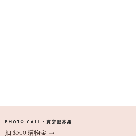
PHOTO CALL・實穿照募集
抽 $500 購物金 →