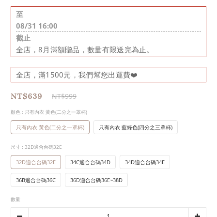
至
08/31 16:00
截止
全店，8月滿額贈品，數量有限送完為止。
全店，滿1500元，我們幫您出運費❤️
NT$639
NT$999
顏色
: 只有內衣 黃色(二分之一罩杯)
只有內衣 黃色(二分之一罩杯)
只有內衣 藍綠色(四分之三罩杯)
尺寸
: 32D適合台碼32E
32D適合台碼32E
34C適合台碼34D
34D適合台碼34E
36B適合台碼36C
36D適合台碼36E~38D
數量