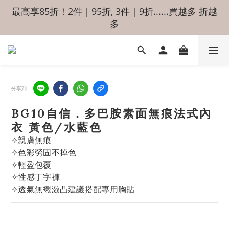
最高享85折！2件｜95折, 3件｜9折......買越多 折越
多
分享到
BG10自信．多巴胺素面無痕法式內
衣 黃色/水藍色
✧親膚無痕
✧色彩勞固不掉色
✧輕盈包覆
✧性感丁字褲
✧透氣無襯激凸建議搭配專用胸貼