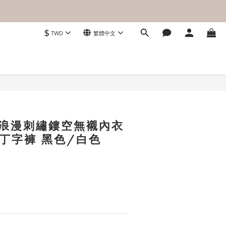
$
TWD
繁體中文
立即購買
．浪漫刺繡鏤空無襯內衣
 丁字褲 黑色/白色