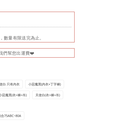
品，數量有限送完為止。
我們幫您出運費❤️
使白 只有內衣
小惡魔黑(內衣+丁字褲)
小惡魔黑(衣+褲+吊)
天使白(衣+褲+吊)
適合75ABC~80A