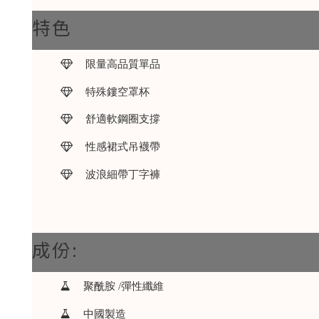
特色
限量高品質單品
特殊鏤空罩杯
舒適軟鋼圈支撐
性感裙式吊襪帶
波浪細帶丁字褲
成份:
聚酰胺 /彈性纖維
中國製造