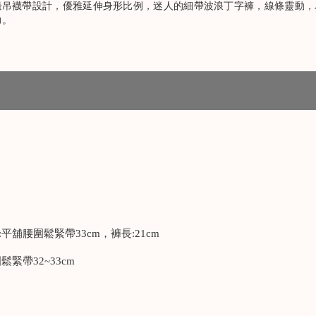
邊吊襪帶設計，優雅延伸身形比例，迷人的細帶波浪丁字褲，線條靈動，
力。
:平舖腰圍鬆緊帶33cm，褲長:21cm
鬆緊帶32~33cm