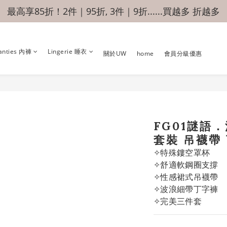
最高享85折！2件｜95折, 3件｜9折......買越多 折越多
anties 內褲
Lingerie 睡衣
關於UW
home
會員分級優惠
FG01謎語
套裝 吊襪帶
✧特殊鏤空罩杯
✧舒適軟鋼圈支撐
✧性感裙式吊襪帶
✧波浪細帶丁字褲
✧完美三件套