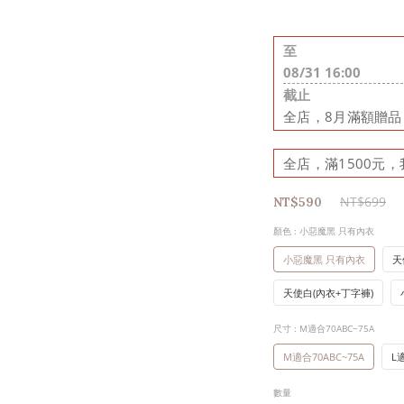
至
08/31 16:00
截止
全店，8月滿額贈
全店，滿1500元，
NT$699
NT$590
顏色
: 小惡魔黑 只有內衣
小惡魔黑 只有內衣
天
天使白(內衣+丁字褲)
尺寸
: M適合70ABC~75A
M適合70ABC~75A
L
數量