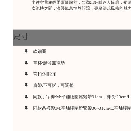
半鏤空蕾絲輕柔覆於胸前，勾勒出細膩迷人輪廓，裙
次流轉之間，浪漫氣息悄然傾瀉，專屬法式風格的魅
尺寸
軟鋼圈
罩杯:超薄無襯墊
背扣:3排2扣
肩帶:不可拆，可調整
同款丁字褲:M:平舖腰圍鬆緊帶31cm，褲長:20cm/L
同款吊襪帶:M:平舖腰圍鬆緊帶30~31cm/L:平舖腰圍