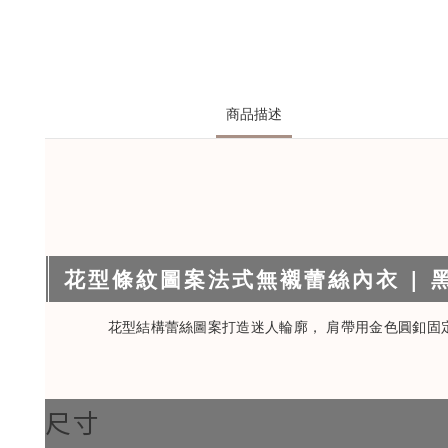
商品描述
花型條紋圖案法式無襯蕾絲內衣 | 黑色
花型結構蕾絲圖案打造迷人輪廓， 肩帶用金色圓釦固
尺寸