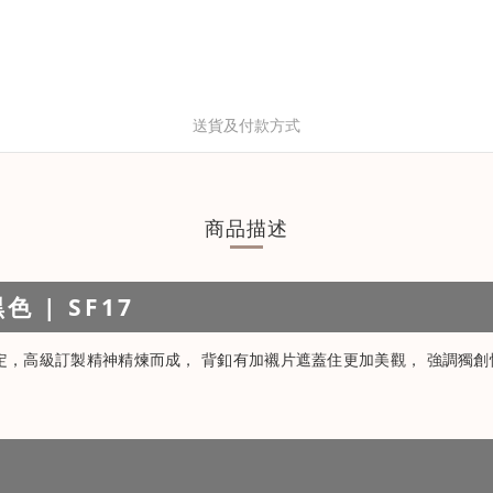
送貨及付款方式
商品描述
 | SF17
定，高級訂製精神精煉而成， 背釦有加襯片遮蓋住更加美觀， 強調獨