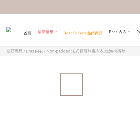
最新優惠
Bras 內衣
P
首頁
Best Sellers 熱銷商品
全部商品
/
Bras 內衣
/
Non-padded 法式超薄無襯內衣(無海棉襯墊)