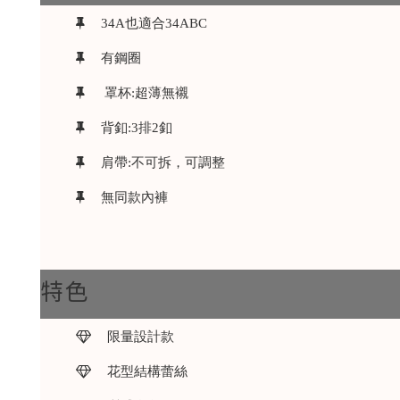
34A也適合34ABC
有鋼圈
罩杯:超薄無襯
背釦:3排2釦
肩帶:不可拆，可調整
無同款內褲
特色
限量設計款
花型結構蕾絲