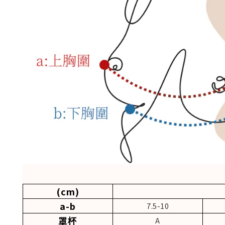
(cm)
a-b
7.5-10
罩杯
A