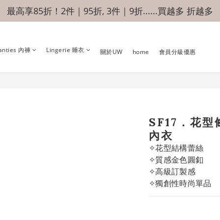
最高享85折！2件｜95折, 3件｜9折......買越多 折越多
anties 內褲
Lingerie 睡衣
關於UW
home
會員分級優惠
SF17．花
內衣
✧花型結構蕾絲
✧質感金色圓釦
✧高級訂製感
✧獨創性時尚單品