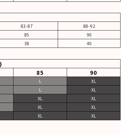
83-87
88-92
85
90
38
40
)
85
90
L
XL
L
XL
XL
XL
XL
XL
XL
XL