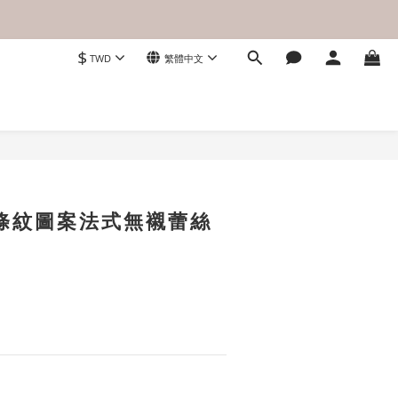
$
TWD
繁體中文
立即購買
型條紋圖案法式無襯蕾絲