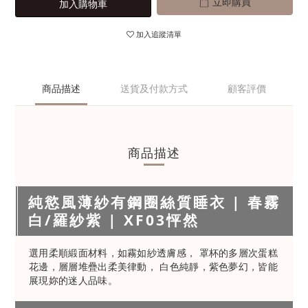
立即購買
加入購物車
加入追蹤清單
商品描述
送貨及付款方式
顧客評價
商品描述
純慾風薄紗有鋼圈絲質睡衣 | 春霧
白/羅紗紫 | XF03怦然
選用柔順緞面材料，如霧如紗透膚感， 罩杯的多層次蛋糕
花邊，層層堆疊出柔美律動， 白色純靜，紫色夢幻，皆能
展現妳的迷人品味。