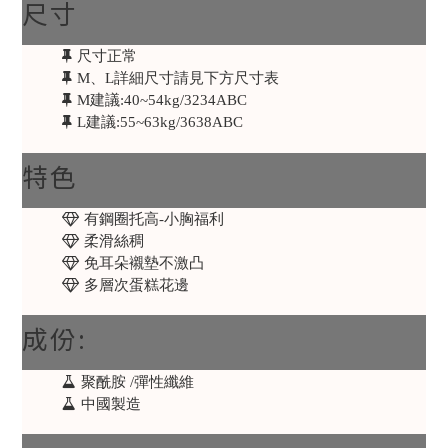
尺寸
尺寸正常
M、L詳細尺寸請見下方尺寸表
M建議:40~54kg/3234ABC
L建議:55~63kg/3638ABC
特色
有鋼圈托高-小胸福利
柔滑絲稠
免耳朵襯墊不激凸
多層次蛋糕花邊
成份:
聚酰胺 /彈性纖維
中國製造