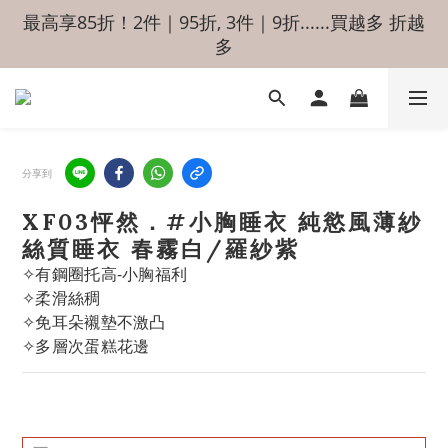
最高享85折！2件｜95折, 3件｜9折......買越多 折越
多
分享到
XF03怦然．#小胸睡衣 純慾風薄紗
絲質睡衣 春霧白/羅紗紫
✧有鋼圈托高-小胸福利
✧柔滑絲稠
✧免耳朵襯墊不激凸
✧多層次蛋糕花邊