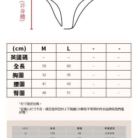
(cm)
M
L
-
-
英國碼
-
-
-
-
全長
59
60
-
-
胸圍
32
35
-
-
腰圍
41
43
-
-
臀圍
48
51
-
-
*尺寸接近台碼。
*若擔心尺寸不合，請您提供您的上下胸圍CM數和平常穿的內衣品牌給我們確
認喔！