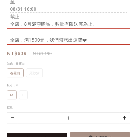
至
08/31 16:00
截止
全店，8月滿額贈品，數量有限送完為止。
全店，滿1500元，我們幫您出運費❤️
NT$639
NT$1,190
顏色
: 春霧白
春霧白
羅紗紫
尺寸
: M
M
L
數量