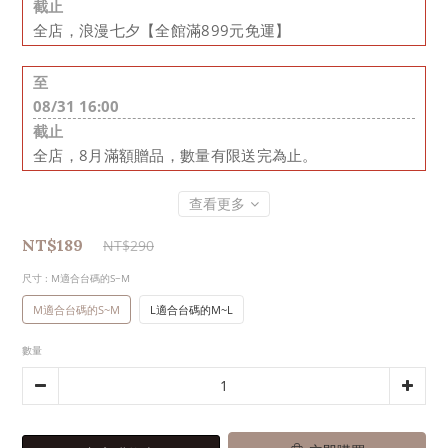
截止
全店，浪漫七夕【全館滿899元免運】
至
08/31 16:00
截止
全店，8月滿額贈品，數量有限送完為止。
查看更多
NT$189
NT$290
尺寸
: M適合台碼的S~M
M適合台碼的S~M
L適合台碼的M~L
數量