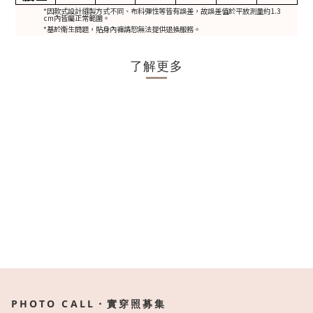
*因款式設計縫製方式不同、布料彈性等皆有誤差，故誤差值於平放測量約1.3
cm內皆屬正常範圍。
*基於衛生問題，貼身內褲請恕無法提供退換服務。
了解更多
PHOTO CALL・實穿照募集