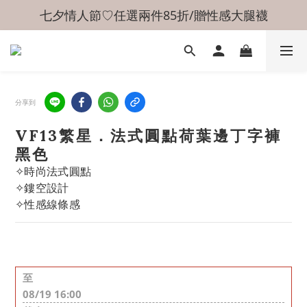
七夕情人節♡任選兩件85折/贈性感大腿襪
分享到
VF13繁星．法式圓點荷葉邊丁字褲
黑色
✧時尚法式圓點
✧鏤空設計
✧性感線條感
至
08/19 16:00