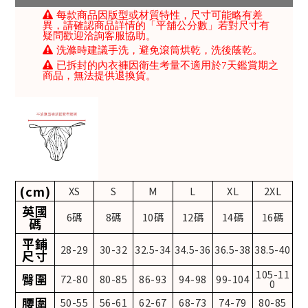
每款商品因版型或材質特性，尺寸可能略有差
異，請確認商品詳情的「平舖公分數」若對尺寸有
疑問歡迎洽詢客服協助。
洗滌時建議手洗，避免滾筒烘乾，洗後蔭乾。
已拆封的內衣褲因衛生考量不適用於7天鑑賞期之
商品，無法提供退換貨。
(cm)
XS
S
M
L
XL
2XL
英國
6碼
8碼
10碼
12碼
14碼
16碼
碼
平鋪
28-29
30-32
32.5-34
34.5-36
36.5-38
38.5-40
尺寸
105-11
臀圍
72-80
80-85
86-93
94-98
99-104
0
腰圍
50-55
56-61
62-67
68-73
74-79
80-85