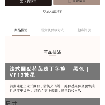
立即購買
加入購物車
加入追蹤清單
商品描述
送貨及付款方式
顧客評價
商品描述
法式圓點荷葉邊丁字褲 | 黑色 |
VF13繁星
荷葉邊配上法式圓點，甜美又俏麗， 線條感延伸至腰際讓
性感度更提升， 讓你在穿上瞬間，懂得取悅自己。
尺寸