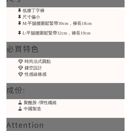
低腰丁字褲
尺寸偏小
M:平舖腰圍鬆緊帶30cm，褲長18cm
L:平舖腰圍鬆緊帶32cm，褲長19cm
必買特色
時尚法式圓點
鏤空設計
性感線條感
成份:
聚酰胺 /彈性纖維
中國製造
Attention