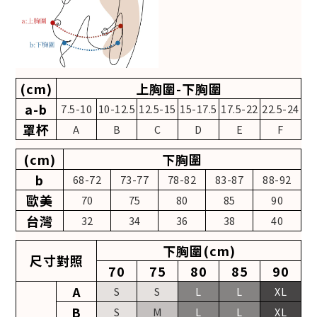
(cm)
上胸圍-下胸圍
a-b
7.5-10
10-12.5
12.5-15
15-17.5
17.5-22
22.5-24
罩杯
A
B
C
D
E
F
(cm)
下胸圍
b
68-72
73-77
78-82
83-87
88-92
歐美
70
75
80
85
90
台灣
32
34
36
38
40
下胸圍(cm)
尺寸對照
70
75
80
85
90
A
S
S
L
L
XL
B
S
M
L
L
XL