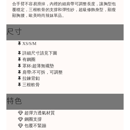
合手臂不容易滑掉，內裡的細肩帶可調整長度，讓胸型包
覆穩定，三根軟骨的支撐和彈性紗，超級修飾身型，顯瘦
顯胸腰，歐美時尚辣妹單品。
尺寸
XS/S/M
詳細尺寸請見下圖
有鋼圈
罩杯:超薄無襯墊
肩帶:不可拆，可調整
拉鍊背釦
三根軟骨
特色
超彈力透氣材質
鋼圈支撐
包覆不緊蹦