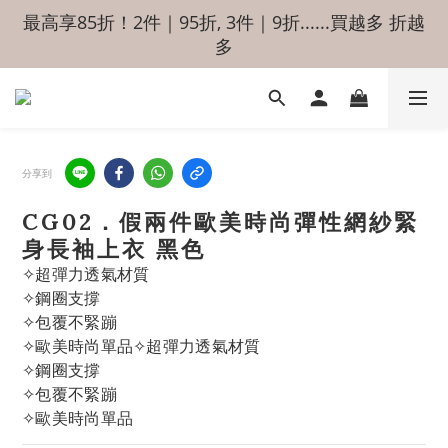
最高享85折！2件｜95折, 3件｜9折......買越多 折越
多
分享到
CG02．假兩件歐美時尚彈性網紗緊
身長袖上衣 黑色
✧超彈力透氣材質
✧鋼圈支撐
✧包覆不緊蹦
✧歐美時尚單品✧超彈力透氣材質
✧鋼圈支撐
✧包覆不緊蹦
✧歐美時尚單品