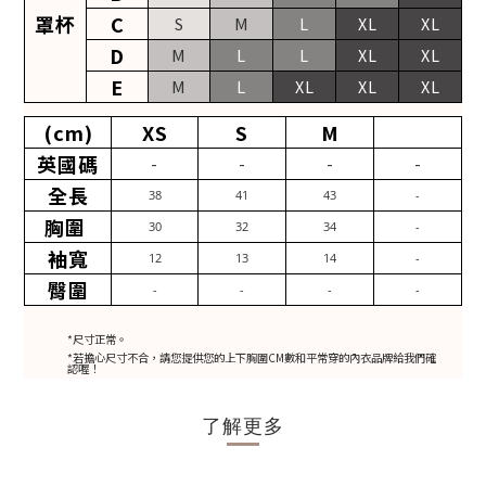
罩杯
C
S
M
L
XL
XL
D
M
L
L
XL
XL
E
M
L
XL
XL
XL
(cm)
XS
S
M
英國碼
-
-
-
-
全長
38
41
43
-
胸圍
30
32
34
-
袖寬
12
13
14
-
臀圍
-
-
-
-
*尺寸正常。
*若擔心尺寸不合，請您提供您的上下胸圍CM數和平常穿的內衣品牌給我們確
認喔！
了解更多