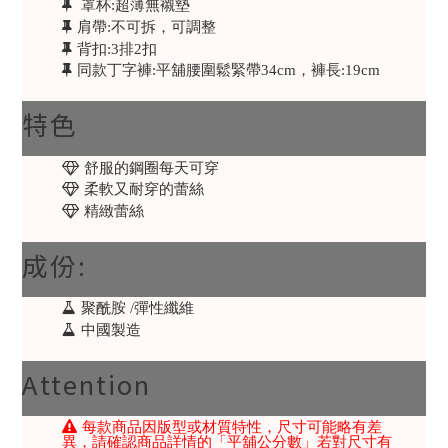
罩杯:超薄無襯墊
肩帶:不可拆，可調整
背扣:3排2扣
同款丁字褲:平舖腰圍鬆緊帶34cm，褲長:19cm
特色
舒服的鋼圈每天可穿
柔軟又耐穿的蕾絲
精緻蕾絲
成份:
聚酰胺 /彈性纖維
中國製造
Attention
每款商品因版型或材質特性，尺寸可能略有差
異，請確認商品詳情的「平舖公分數」若對尺寸有