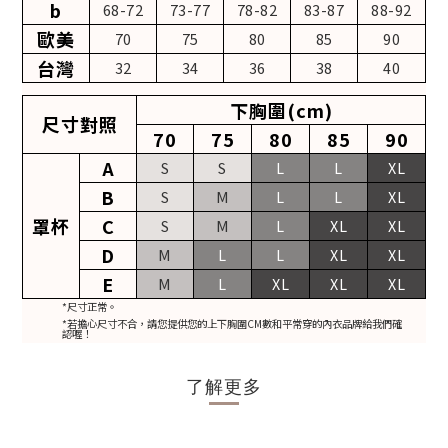
b
68-72
73-77
78-82
83-87
88-92
歐美
70
75
80
85
90
台灣
32
34
36
38
40
下胸圍(cm)
尺寸對照
70
75
80
85
90
A
S
S
L
L
XL
B
S
M
L
L
XL
罩杯
C
S
M
L
XL
XL
D
M
L
L
XL
XL
E
M
L
XL
XL
XL
*尺寸正常。
*若擔心尺寸不合，請您提供您的上下胸圍CM數和平常穿的內衣品牌給我們確
認喔！
了解更多