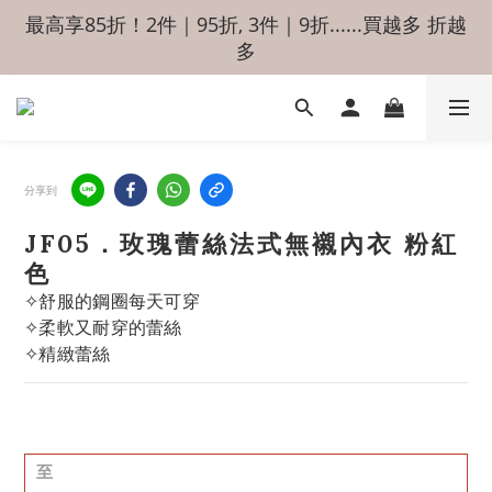
最高享85折！2件｜95折, 3件｜9折......買越多 折越
多
分享到
JF05．玫瑰蕾絲法式無襯內衣 粉紅
色
✧舒服的鋼圈每天可穿
✧柔軟又耐穿的蕾絲
✧精緻蕾絲
至