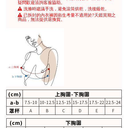
疑問歡迎洽詢客服協助。
洗滌時建議手洗，避免滾筒烘乾，洗後蔭乾。
已拆封的內衣褲因衛生考量不適用於7天鑑賞期之
商品，無法提供退換貨。
(cm)
上胸圍-下胸圍
a-b
7.5-10
10-12.5
12.5-15
15-17.5
17.5-22
22.5-24
罩杯
A
B
C
D
E
F
(cm)
下胸圍