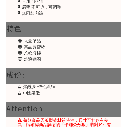
背扣:3排2扣
肩帶:不可拆，可調整
無同款內褲
特色
限量單品
高品質蕾絲
柔軟海棉
舒適鋼圈
成份:
聚酰胺 /彈性纖維
中國製造
Attention
每款商品因版型或材質特性，尺寸可能略有差
異，請確認商品詳情的「平舖公分數」若對尺寸有