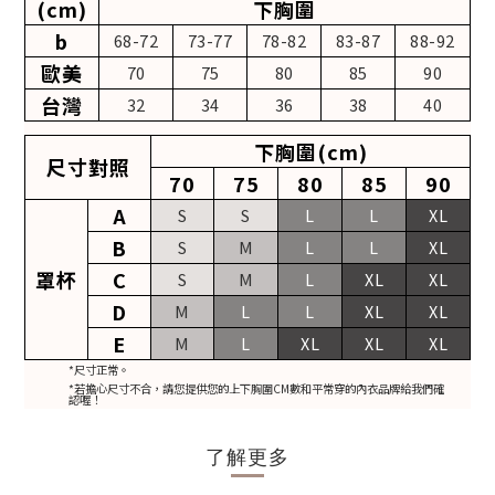
(cm)
下胸圍
b
68-72
73-77
78-82
83-87
88-92
歐美
70
75
80
85
90
台灣
32
34
36
38
40
下胸圍(cm)
尺寸對照
70
75
80
85
90
A
S
S
L
L
XL
B
S
M
L
L
XL
罩杯
C
S
M
L
XL
XL
D
M
L
L
XL
XL
E
M
L
XL
XL
XL
*尺寸正常。
*若擔心尺寸不合，請您提供您的上下胸圍CM數和平常穿的內衣品牌給我們確
認喔！
了解更多