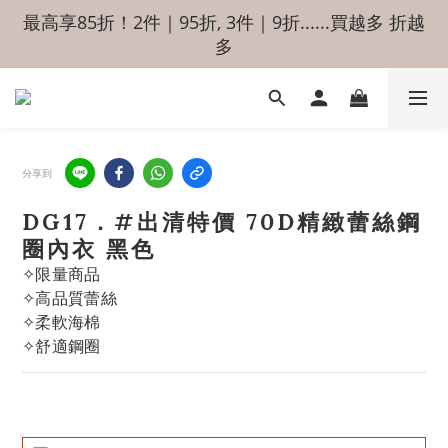
最高享85折！2件｜95折, 3件｜9折......買越多 折越
多
分享到
DG17．#出清特價 70D精緻蕾絲鋼
圈內衣 黑色
✧限量商品
✧高品質蕾絲
✧柔軟海棉
✧舒適鋼圈