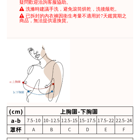
疑問歡迎洽詢客服協助。
洗滌時建議手洗，避免滾筒烘乾，洗後蔭乾。
已拆封的內衣褲因衛生考量不適用於7天鑑賞期之
商品，無法提供退換貨。
(cm)
上胸圍-下胸圍
a-b
7.5-10
10-12.5
12.5-15
15-17.5
17.5-22
22.5-24
罩杯
A
B
C
D
E
F