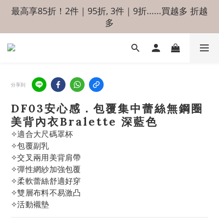
最高享85折！2件｜95折, 3件｜9折......買越多 折越
多
分享到
DF03安心感．包覆集中蕾絲無鋼圈
美背內衣Bralette 深藍色
✧適合大尺碼罩杯
✧包覆副乳
✧交叉兩用美背肩帶
✧彈性網紗加強包覆
✧柔軟蕾絲舒適好穿
✧雙層布料不易激凸
✧活動襯墊