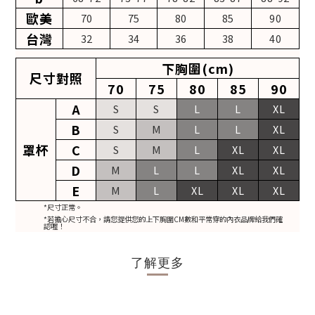
歐美
70
75
80
85
90
台灣
32
34
36
38
40
下胸圍(cm)
尺寸對照
70
75
80
85
90
A
S
S
L
L
XL
B
S
M
L
L
XL
罩杯
C
S
M
L
XL
XL
D
M
L
L
XL
XL
E
M
L
XL
XL
XL
*尺寸正常。
*若擔心尺寸不合，請您提供您的上下胸圍CM數和平常穿的內衣品牌給我們確
認喔！
了解更多