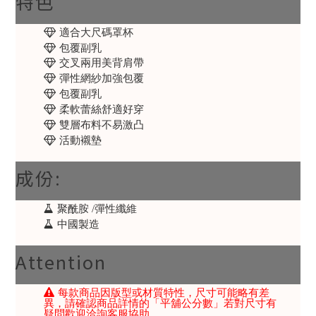
特色
適合大尺碼罩杯
包覆副乳
交叉兩用美背肩帶
彈性網紗加強包覆
包覆副乳
柔軟蕾絲舒適好穿
雙層布料不易激凸
活動襯墊
成份:
聚酰胺 /彈性纖維
中國製造
Attention
每款商品因版型或材質特性，尺寸可能略有差
異，請確認商品詳情的「平舖公分數」若對尺寸有
疑問歡迎洽詢客服協助。