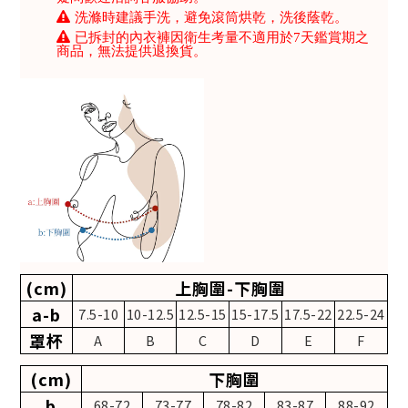
洗滌時建議手洗，避免滾筒烘乾，洗後蔭乾。
已拆封的內衣褲因衛生考量不適用於7天鑑賞期之
商品，無法提供退換貨。
(cm)
上胸圍-下胸圍
a-b
7.5-10
10-12.5
12.5-15
15-17.5
17.5-22
22.5-24
罩杯
A
B
C
D
E
F
(cm)
下胸圍
b
68-72
73-77
78-82
83-87
88-92