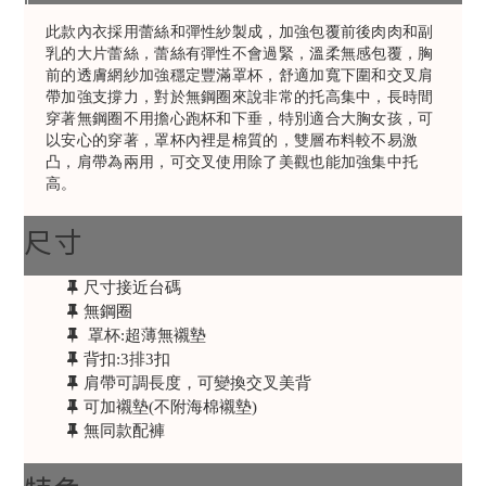
此款內衣採用蕾絲和彈性紗製成，加強包覆前後肉肉和副
乳的大片蕾絲，蕾絲有彈性不會過緊，溫柔無感包覆，胸
前的透膚網紗加強穩定豐滿罩杯，舒適加寬下圍和交叉肩
帶加強支撐力，對於無鋼圈來說非常的托高集中，長時間
穿著無鋼圈不用擔心跑杯和下垂，特別適合大胸女孩，可
以安心的穿著，罩杯內裡是棉質的，雙層布料較不易激
凸，肩帶為兩用，可交叉使用除了美觀也能加強集中托
高。
尺寸
尺寸接近台碼
無鋼圈
罩杯:超薄無襯墊
背扣:3排3扣
肩帶可調長度，可變換交叉美背
可加襯墊(不附海棉襯墊)
無同款配褲