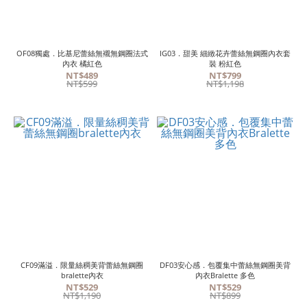
OF08獨處．比基尼蕾絲無襯無鋼圈法式
IG03．甜美 細緻花卉蕾絲無鋼圈內衣套
內衣 橘紅色
裝 粉紅色
NT$489
NT$799
NT$599
NT$1,198
CF09滿溢．限量絲稠美背蕾絲無鋼圈
DF03安心感．包覆集中蕾絲無鋼圈美背
bralette內衣
內衣Bralette 多色
NT$529
NT$529
NT$1,190
NT$899