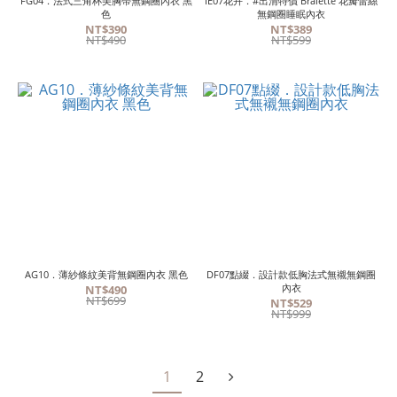
FG04．法式三角杯美胸帶無鋼圈內衣 黑
IE07花卉．#出清特價 Bralette 花瓣蕾絲
色
無鋼圈睡眠內衣
NT$390
NT$389
NT$490
NT$599
AG10．薄紗條紋美背無鋼圈內衣 黑色
DF07點綴．設計款低胸法式無襯無鋼圈
內衣
NT$490
NT$699
NT$529
NT$999
1
2