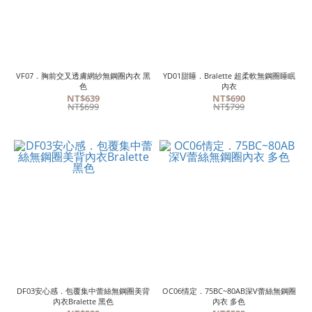
VF07．胸前交叉透膚網紗無鋼圈內衣 黑
YD01甜睡．Bralette 超柔軟無鋼圈睡眠
色
內衣
NT$639
NT$690
NT$699
NT$799
DF03安心感．包覆集中蕾絲無鋼圈美背
OC06情定．75BC~80AB深V蕾絲無鋼圈
內衣Bralette 黑色
內衣 多色