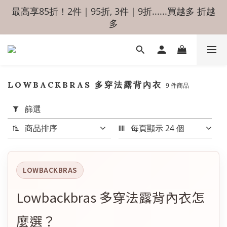
最高享85折！2件｜95折, 3件｜9折......買越多 折越
多
LOWBACKBRAS 多穿法露背內衣
9 件商品
套
用
篩選
篩
選
商品排序
每頁顯示 24 個
(0/20)
價格
(NT$)
LOWBACKBRAS
Lowbackbras 多穿法露背內衣怎
~
麼選？