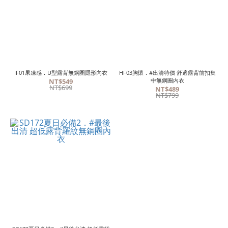
IF01果凍感．U型露背無鋼圈隱形內衣
HF03胸懷．#出清特價 舒適露背前扣集
中無鋼圈內衣
NT$549
NT$699
NT$489
NT$799