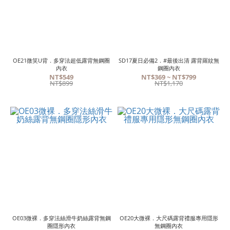
OE21微笑U背．多穿法超低露背無鋼圈
SD17夏日必備2．#最後出清 露背羅紋無
內衣
鋼圈內衣
NT$549
NT$369 ~ NT$799
NT$899
NT$1,170
OE03微裸．多穿法絲滑牛奶絲露背無鋼
OE20大微裸．大尺碼露背禮服專用隱形
圈隱形內衣
無鋼圈內衣