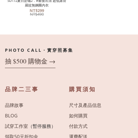
SD172夏日必備2．#最後出清 超低露背
羅紋無鋼圈內衣
NT$299
NT$490
PHOTO CALL・實穿照募集
抽 $500 購物金 →
品牌二三事
購買須知
品牌故事
尺寸及產品信息
BLOG
如何購買
試穿工作室
（暫停服務）
付款方式
領取50元折扣金
運費配送