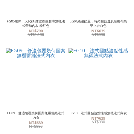
FG05曖昧．大尺碼 鏤空線條超薄無襯法
EG01絲絨奶蓋．時尚圓點透肌感綁帶馬
式蕾絲內衣 粉紅色
甲上衣白色
NT$790
NT$639
NT$1,190
NT$990
EG09．舒適包覆幾何圖案無襯蕾絲法式
EG10．法式圓點波點性感無襯法式內衣
內衣
NT$639
NT$990
NT$639
NT$990