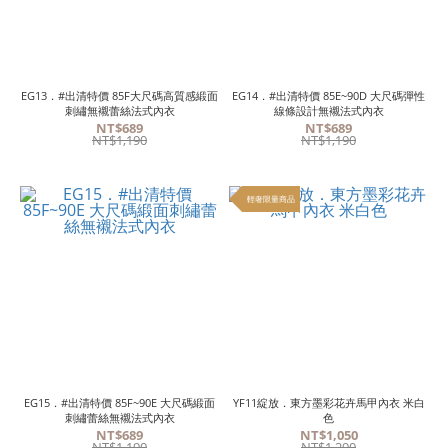
EG13．#出清特價 85F大尺碼高質感緞面
EG14．#出清特價 85E~90D 大尺碼彈性
刺繡無襯蕾絲法式內衣
線條設計無襯法式內衣
NT$689
NT$689
NT$1,190
NT$1,190
輕奢限量商品
EG15．#出清特價 85F~90E 大尺碼緞面
YF11綻放．東方墨彩花卉馬甲內衣 米白
刺繡蕾絲無襯法式內衣
色
NT$689
NT$1,050
NT$1,190
NT$1,290