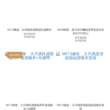
NF14飄逸．女神透肌感蕾絲性感睡衣
NF09輕拂．萊卡莫代爾細肩帶免穿內衣
BRATOP背心
NT$579
NT$799
NT$639
NT$799
輕奢限量商品
NF11輕奢．大尺碼性感蕾絲馬甲連身睡
MF13擁有．大尺碼柔滑緞面絲質睡衣套
衣+吊襪帶
裝