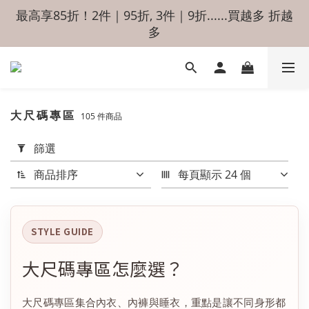
最高享85折！2件｜95折, 3件｜9折......買越多 折越
多
大尺碼專區
105 件商品
套
用
篩選
篩
選
商品排序
每頁顯示 24 個
(0/20)
價格
(NT$)
STYLE GUIDE
大尺碼專區怎麼選？
~
大尺碼專區集合內衣、內褲與睡衣，重點是讓不同身形都