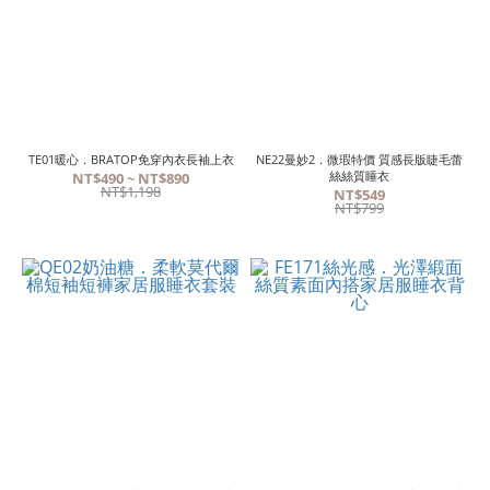
TE01暖心．BRATOP免穿內衣長袖上衣
NE22曼妙2．微瑕特價 質感長版睫毛蕾
絲絲質睡衣
NT$490 ~ NT$890
NT$1,198
NT$549
NT$799