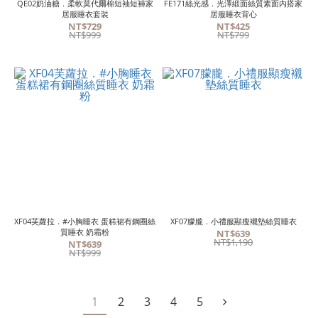
QE02奶油糖．柔軟莫代爾棉短袖短褲家
FE171絲光感．光澤緞面絲質素面內搭家
居服睡衣套裝
居服睡衣背心
NT$729
NT$425
NT$999
NT$799
XF04芙蘿拉．#小胸睡衣 蛋糕裙有鋼圈絲
XF07朦朧．小禮服顯瘦襯墊絲質睡衣
質睡衣 奶霜粉
NT$639
NT$1,190
NT$639
NT$999
1
2
3
4
5