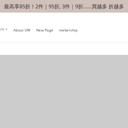
最高享85折！2件｜95折, 3件｜9折......買越多 折越多
ars
About UW
New Page
mebership