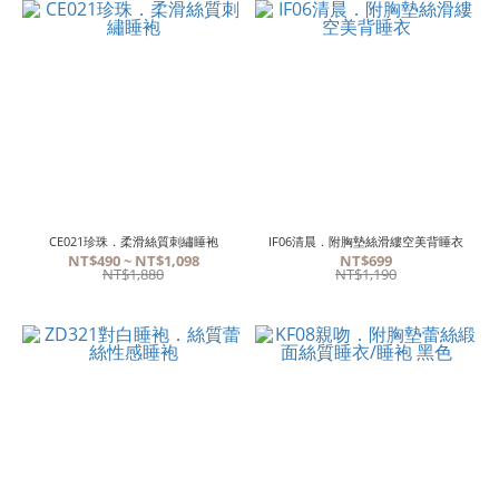
CE021珍珠．柔滑絲質刺繡睡袍
IF06清晨．附胸墊絲滑縷空美背睡衣
NT$490 ~ NT$1,098
NT$699
NT$1,880
NT$1,190