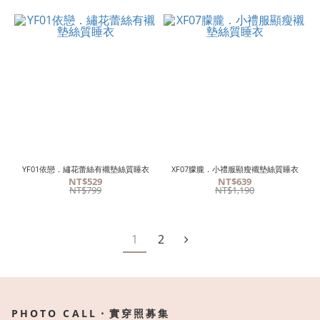
YF01依戀．繡花蕾絲有襯墊絲質睡衣
XF07朦朧．小禮服顯瘦襯墊絲質睡衣
NT$529
NT$639
NT$799
NT$1,190
1
2
PHOTO CALL・實穿照募集