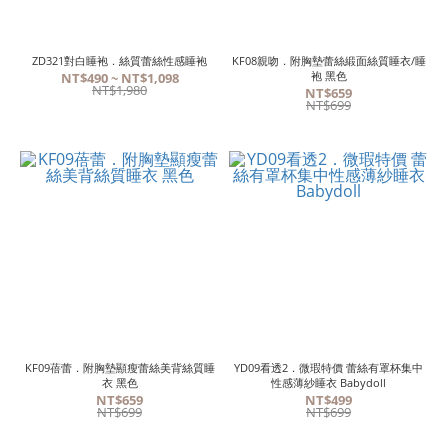
ZD321對白睡袍．絲質蕾絲性感睡袍
KF08親吻．附胸墊蕾絲緞面絲質睡衣/睡
袍 黑色
NT$490 ~ NT$1,098
NT$1,980
NT$659
NT$699
KF09蓓蕾．附胸墊顯瘦蕾絲美背絲質睡
YD09看透2．微瑕特價 蕾絲有罩杯集中
衣 黑色
性感薄紗睡衣 Babydoll
NT$659
NT$499
NT$699
NT$699