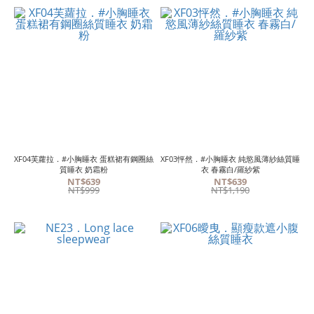
XF04芙蘿拉．#小胸睡衣 蛋糕裙有鋼圈絲
XF03怦然．#小胸睡衣 純慾風薄紗絲質睡
質睡衣 奶霜粉
衣 春霧白/羅紗紫
NT$639
NT$639
NT$999
NT$1,190