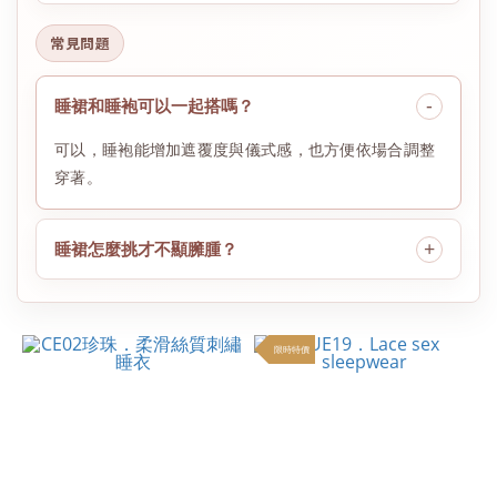
常見問題
睡裙和睡袍可以一起搭嗎？
可以，睡袍能增加遮覆度與儀式感，也方便依場合調整
穿著。
睡裙怎麼挑才不顯臃腫？
限時特價