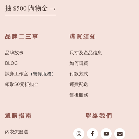
抽 $500 購物金 →
品牌二三事
購買須知
品牌故事
尺寸及產品信息
BLOG
如何購買
試穿工作室
（暫停服務）
付款方式
領取50元折扣金
運費配送
售後服務
選購指南
聯絡我們
內衣怎麼選