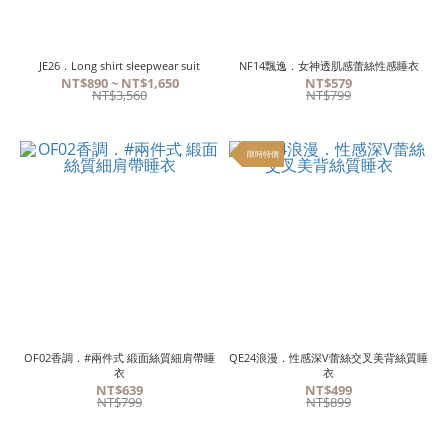
JE26．Long shirt sleepwear suit
NF14飄逸．女神透肌感蕾絲性感睡衣
NT$890 ~ NT$1,650
NT$579
NT$3,560
NT$799
限時特價
OF02香調．#兩件式 緞面絲質細肩帶睡
QE24浪漫．性感深V蕾絲交叉美背絲質睡
衣
衣
NT$639
NT$499
NT$799
NT$899