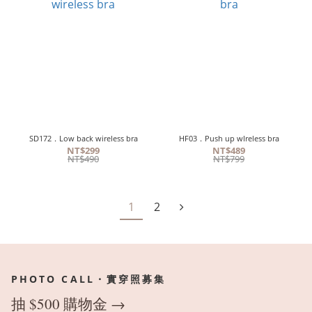
SD172．Low back wireless bra
HF03．Push up wIreless bra
NT$299
NT$489
NT$490
NT$799
1
2
PHOTO CALL・實穿照募集
抽 $500 購物金 →