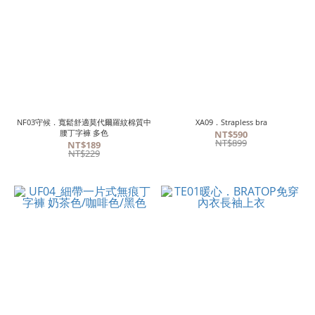
NF03守候．寬鬆舒適莫代爾羅紋棉質中
XA09．Strapless bra
腰丁字褲 多色
NT$590
NT$899
NT$189
NT$229