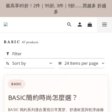
最高享85折！2件｜95折, 3件｜9折......買越多 折越
多
BASIC
47 products
Apply
Filter
Filter
(0/20)
Sort by
24 Items per page
Price
Range
(NT$)
BASIC
~
BASIC簡約時尚怎麼選？
BASIC 簡約系列適合重視日常實穿、舒適材質與乾淨線條