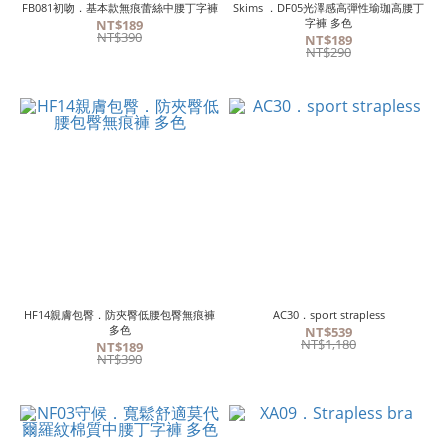
FB081初吻．基本款無痕蕾絲中腰丁字褲
Skims ．DF05光澤感高彈性瑜珈高腰丁
字褲 多色
NT$189
NT$390
NT$189
NT$290
HF14親膚包臀．防夾臀低腰包臀無痕褲
AC30．sport strapless
多色
NT$539
NT$1,180
NT$189
NT$390