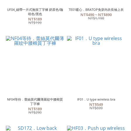
UF04_細帶一片式無痕丁字褲 奶茶色/咖
TE01暖心．BRATOP免穿內衣長袖上衣
啡色/黑色
NT$490 ~ NT$890
NT$1,198
NT$189
NT$199
NF04等待．蕾絲莫代爾薄羅紋中腰棉質
IF01．U type wireless bra
丁字褲
NT$549
NT$699
NT$189
NT$290