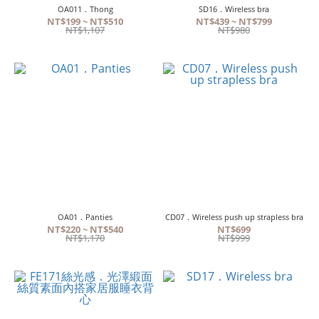
OA011．Thong
SD16．Wireless bra
NT$199 ~ NT$510
NT$439 ~ NT$799
NT$1,107
NT$980
OA01．Panties
CD07．Wireless push up strapless bra
NT$220 ~ NT$540
NT$699
NT$1,170
NT$999