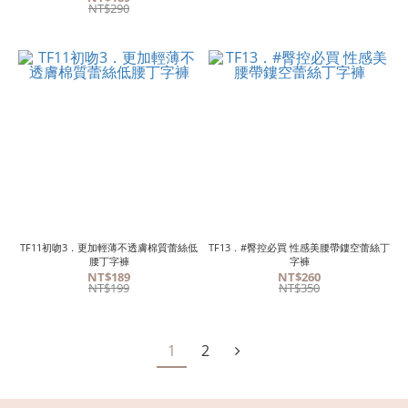
NT$290
TF11初吻3．更加輕薄不透膚棉質蕾絲低
TF13．#臀控必買 性感美腰帶鏤空蕾絲丁
腰丁字褲
字褲
NT$189
NT$260
NT$199
NT$350
1
2