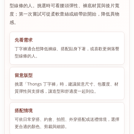
型線條的人。挑選時可看腰頭彈性、褲底材質與後片寬
度；第一次嘗試可從柔軟蕾絲或細帶款開始，降低異物
感。
先看需求
丁字褲適合想降低褲線、搭配貼身下著，或喜歡更俐落臀
型線條的人。
留意版型
挑選「Thongs 丁字褲」時，建議留意尺寸、包覆度、材
質彈性與支撐感，讓造型和舒適度一起到位。
搭配情境
可依日常穿搭、約會、拍照、外穿搭配或送禮情境，選擇
更合適的顏色、剪裁與細節。