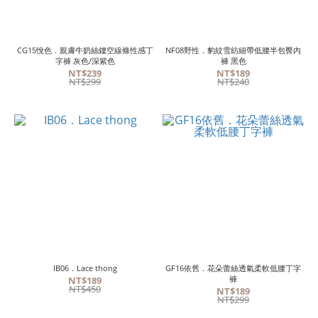
CG15悅色．親膚牛奶絲鏤空線條性感丁
NF08野性．豹紋雪紡細帶低腰半包臀內
字褲 灰色/深紫色
褲 黑色
NT$239
NT$189
NT$299
NT$240
IB06．Lace thong
GF16依舊．花朵蕾絲透氣柔軟低腰丁字
褲
NT$189
NT$450
NT$189
NT$299