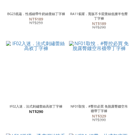
BG23底蘊．性感細帶牛奶絲蕾絲丁字褲
RA11雀躍．寬版不卡屁蕾絲低腰半包臀
丁字褲
NT$189
NT$259
NT$189
NT$290
IF02入迷．法式刺繡蕾絲高衩丁字褲
NF01取悅．#臀控必買 免脫露臀鏤空吊
襪帶丁字褲
NT$290
NT$329
NT$390