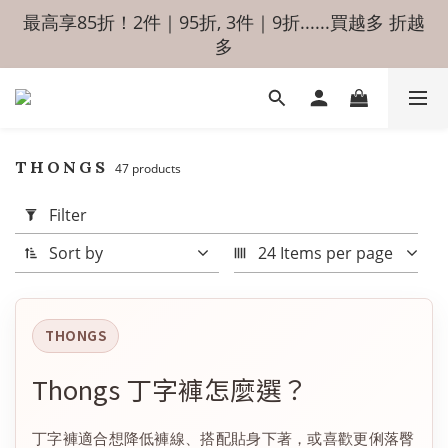
最高享85折！2件｜95折, 3件｜9折......買越多 折越
多
THONGS
47 products
Apply
Filter
Filter
(0/20)
Sort by
24 Items per page
Price
Range
(NT$)
THONGS
~
Thongs 丁字褲怎麼選？
丁字褲適合想降低褲線、搭配貼身下著，或喜歡更俐落臀