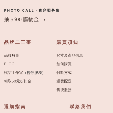
PHOTO CALL・實穿照募集
抽 $500 購物金 →
品牌二三事
購買須知
品牌故事
尺寸及產品信息
BLOG
如何購買
試穿工作室
（暫停服務）
付款方式
領取50元折扣金
運費配送
售後服務
選購指南
聯絡我們