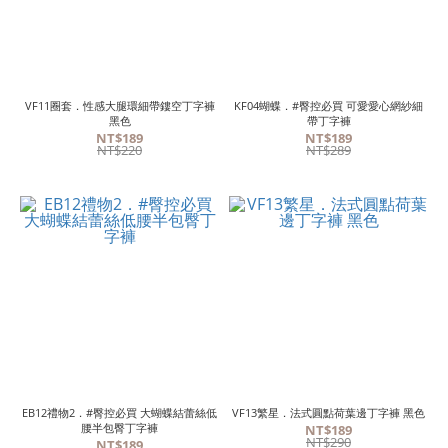
VF11圈套．性感大腿環細帶鏤空丁字褲
KF04蝴蝶．#臀控必買 可愛愛心網紗細
黑色
帶丁字褲
NT$189
NT$189
NT$220
NT$289
EB12禮物2．#臀控必買 大蝴蝶結蕾絲低
VF13繁星．法式圓點荷葉邊丁字褲 黑色
腰半包臀丁字褲
NT$189
NT$290
NT$189