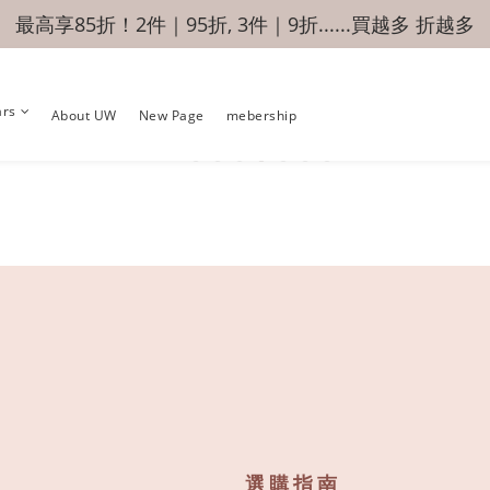
最高享85折！2件｜95折, 3件｜9折......買越多 折越多
ars
About UW
New Page
mebership
選購指南