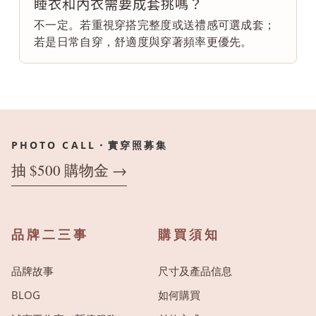
睡衣和內衣需要成套挑嗎？
不一定。若重視穿搭完整度或送禮感可選成套；
若是日常自穿，舒適度與穿著頻率更優先。
PHOTO CALL・實穿照募集
抽 $500 購物金 →
品牌二三事
購買須知
品牌故事
尺寸及產品信息
BLOG
如何購買