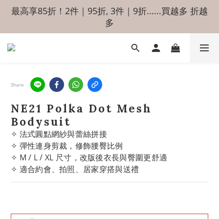
最高享85折！2件｜95折, 3件｜9折......買越多 折越
多
Share
NE21 Polka Dot Mesh
Bodysuit
✧ 法式圓點網紗與蕾絲拼接
✧ 彈性連身剪裁，修飾腰臀比例
✧ M / L / XL 尺寸，改版後衣長與臀圍更舒適
✧ 適合約會、拍照、居家穿搭與送禮