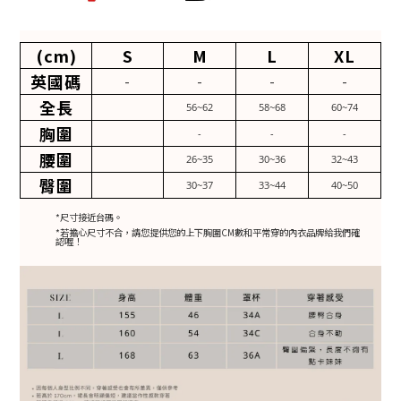
(cm)
S
M
L
XL
英國碼
-
-
-
-
全長
56~62
58~68
60~74
胸圍
-
-
-
腰圍
26~35
30~36
32~43
臀圍
30~37
33~44
40~50
*尺寸接近台碼。
*若擔心尺寸不合，請您提供您的上下胸圍CM數和平常穿的內衣品牌給我們確
認喔！