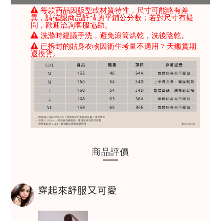
每款商品因版型或材質特性，尺寸可能略有差
異，請確認商品詳情的平鋪公分數；若對尺寸有疑
問，歡迎洽詢客服協助。
洗滌時建議手洗，避免滾筒烘乾，洗後陰乾。
已拆封的貼身衣物因衛生考量不適用 7 天鑑賞期
退換貨。
商品評價
穿起來舒服又可愛