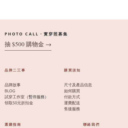
PHOTO CALL・實穿照募集
抽 $500 購物金 →
品牌二三事
購買須知
品牌故事
尺寸及產品信息
BLOG
如何購買
試穿工作室
（暫停服務）
付款方式
領取50元折扣金
運費配送
售後服務
選購指南
聯絡我們