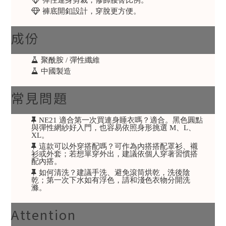
褲底開釦設計，穿脫更方便。
成份
聚酰胺 / 彈性纖維
中國製造
常見問題
NE21 適合第一次買連身睡衣嗎？適合。黑色圓點
與彈性網紗好入門，也容易依照身形挑選 M、L、
XL。
這款可以外穿搭配嗎？可作為內搭搭配罩衫、襯
衫或外套；若想單穿外出，建議依個人穿著習慣搭
配內搭。
如何清洗？建議手洗、避免滾筒烘乾，洗後陰
乾；第一次下水如有浮色，請和淺色衣物分開洗
滌。
Attention