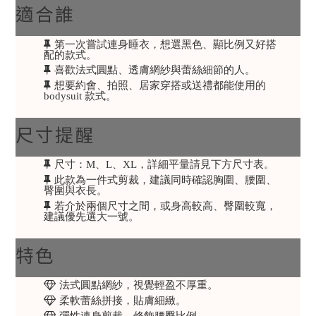
適合誰
第一次嘗試連身睡衣，想選黑色、顯比例又好搭
配的款式。
喜歡法式圓點、透膚網紗與蕾絲細節的人。
想要約會、拍照、居家穿搭或送禮都能使用的
bodysuit 款式。
尺寸提醒
尺寸：M、L、XL，詳細平量請見下方尺寸表。
此款為一件式剪裁，建議同時確認胸圍、腰圍、
臀圍與衣長。
若介於兩個尺寸之間，或身高較高、臀圍較寬，
建議優先選大一號。
特色
法式圓點網紗，視覺輕盈不厚重。
柔軟蕾絲拼接，貼膚細緻。
彈性連身剪裁，修飾腰臀比例。