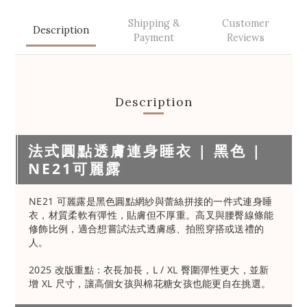
Shipping &
Customer
Description
Payment
Reviews
Description
法式圓點透膚連身睡衣 | 黑色 |
NE21可麗露
NE21 可麗露是黑色圓點網紗與蕾絲拼接的一件式連身睡
衣，材質柔軟有彈性，貼膚但不厚重。高叉與腰臀線條能
修飾比例，適合想嘗試法式透膚感、拍照穿搭或送禮的
人。
2025 改版重點：衣長加長，L / XL 臀圍彈性更大，並新
增 XL 尺寸，讓高個女孩與棉花糖女孩也能更自在挑選。