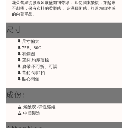
花朵蕾絲從腰線延展盛開到臀線， 即使圖案繁複，穿起來
不刺癢，保有布料的柔順感， 充滿藝術感，打造精緻性感
的內著單品。
尺寸
尺寸偏大
75B、80C
有鋼圈
罩杯:均厚薄棉
肩帶:不可拆、可調
背釦:3排2扣
貼心開釦
成份:
聚酰胺 /彈性纖維
中國製造