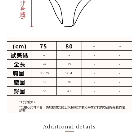
(cm)
75
80
-
-
歐美碼
-
-
-
-
全長
74
79
-
-
胸圍
35~39
37~41
-
-
腰圍
32
36
-
-
臀圍
38
41
-
-
*尺寸偏大。
*若擔心尺寸不合，請您提供您的上下胸圍CM數和平常穿的內衣品牌給我們確
認喔！
Additional details