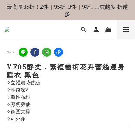
最高享85折！2件｜95折, 3件｜9折......買越多 折越
多
Share
YF05靜柔．繁複藝術花卉蕾絲連身
睡衣 黑色
✧立體雕花蕾絲
✧性感深V
✧彈性布料
✧顯瘦剪裁
✧鋼圈支撐
✧可外穿