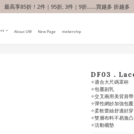
最高享85折！2件｜95折, 3件｜9折......買越多 折越多
ars
About UW
New Page
mebership
DF03．Lace
✧適合大尺碼罩杯
✧包覆副乳
✧交叉兩用美背肩帶
✧彈性網紗加強包覆
✧柔軟蕾絲舒適好穿
✧雙層布料不易激凸
✧活動襯墊