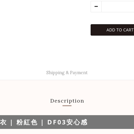
ADD TO CART
Shipping & Payment
Description
| 粉紅色 | DF03安心感