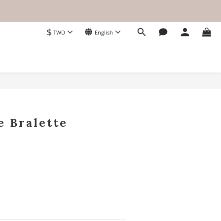
$
TWD
English
BUY NOW
 Bralette