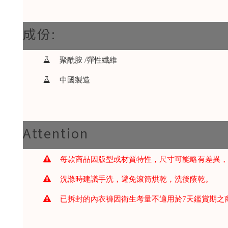
成份:
聚酰胺 /彈性纖維
中國製造
Attention
每款商品因版型或材質特性，尺寸可能略有差異
洗滌時建議手洗，避免滾筒烘乾，洗後蔭乾。
已拆封的內衣褲因衛生考量不適用於7天鑑賞期之