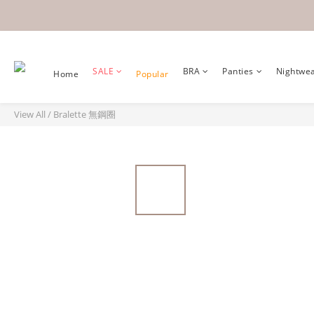
SALE
BRA
Panties
Nightwe
Home
Popular
View All
/
Bralette 無鋼圈