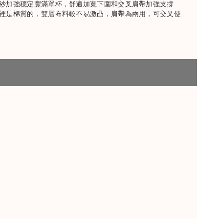
紗加強穩定豐滿罩杯，舒適加寬下圍和交叉肩帶加強支撐
裡是棉質的，雙層布料較不易激凸，肩帶為兩用，可交叉使