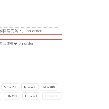
限送完為止。 on order
運費❤️ on order
SDD=32EF
MP=34BC
MD=34DE
LD=36DE
LDD=36EF
XLDD=38EF