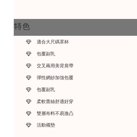
特色
適合大尺碼罩杯
包覆副乳
交叉兩用美背肩帶
彈性網紗加強包覆
包覆副乳
柔軟蕾絲舒適好穿
雙層布料不易激凸
活動襯墊