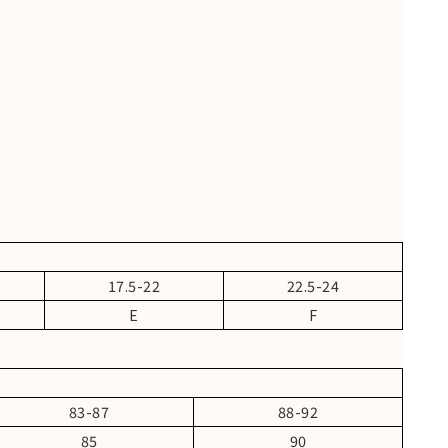
17.5-22
22.5-24
E
F
83-87
88-92
85
90