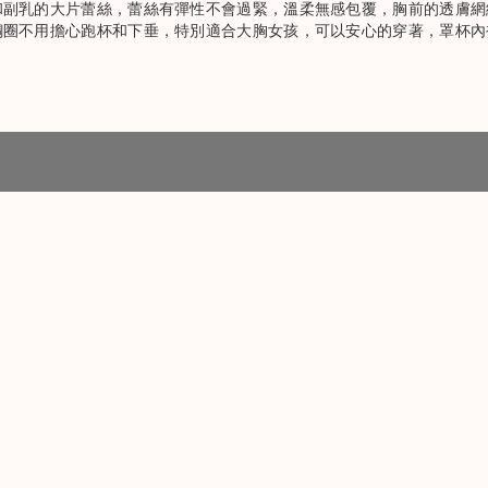
和副乳的大片蕾絲，蕾絲有彈性不會過緊，溫柔無感包覆，胸前的透膚網
鋼圈不用擔心跑杯和下垂，特別適合大胸女孩，可以安心的穿著，罩杯內