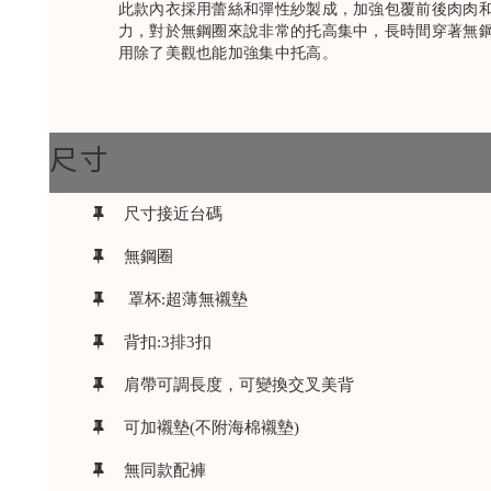
此款內衣採用蕾絲和彈性紗製成，加強包覆前後肉肉
力，對於無鋼圈來說非常的托高集中，長時間穿著無
用除了美觀也能加強集中托高。
尺寸
尺寸接近台碼
無鋼圈
罩杯:超薄無襯墊
背扣:3排3扣
肩帶可調長度，可變換交叉美背
可加襯墊(不附海棉襯墊)
無同款配褲