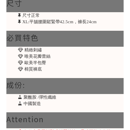
尺寸
尺寸正常
XL:平舖腰圍鬆緊帶42.5cm，褲長24cm
必買特色
精緻刺繡
唯美花瓣蕾絲
歐美半包臀
棉質褲底
成份:
聚酰胺 /彈性纖維
中國製造
Attention