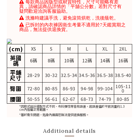
每款商品因版型或材質特性，尺寸可能略有差
異，請確認商品詳情的「平舖公分數」若對尺寸有
疑問歡迎洽詢客服協助。
洗滌時建議手洗，避免滾筒烘乾，洗後蔭乾。
已拆封的內衣褲因衛生考量不適用於7天鑑賞期之
商品，無法提供退換貨。
(cm)
XS
S
M
L
XL
2XL
英國
6碼
8碼
10碼
12碼
14碼
16碼
碼
平鋪
28-29
30-32
32.5-34
34.5-36
36.5-38
38.5-40
尺寸
105-11
臀圍
72-80
80-85
86-93
94-98
99-104
0
腰圍
50-55
56-61
62-67
68-73
74-79
80-85
*因款式設計縫製方式不同、布料彈性等皆有誤差，故誤差值於平放測量約1.3
cm內皆屬正常範圍。
*基於衛生問題，貼身內褲請恕無法提供退換服務。
Additional details