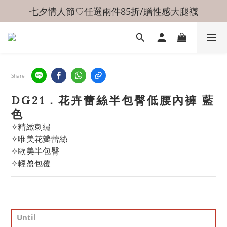
七夕情人節♡任選兩件85折/贈性感大腿襪
Share
DG21．花卉蕾絲半包臀低腰內褲 藍
色
✧精緻刺繡
✧唯美花瓣蕾絲
✧歐美半包臀
✧輕盈包覆
Until