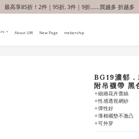
最高享85折！2件｜95折, 3件｜9折......買越多 折越多
ars
About UW
New Page
mebership
BG19濃郁
附吊襪帶 黑
✧細緻花卉蕾絲
✧性感透視網紗
✧彈性好
✧薄棉襯墊不激凸
✧可外穿