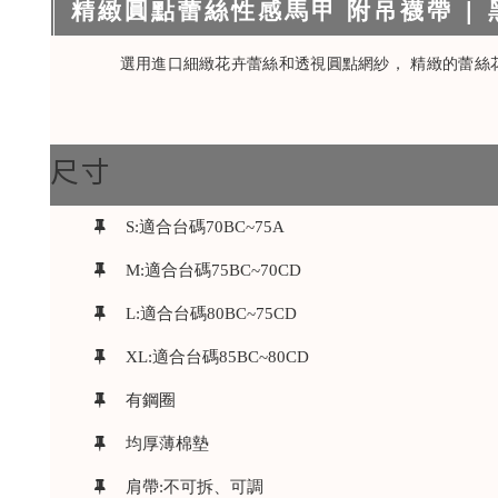
精緻圓點蕾絲性感馬甲 附吊襪帶 | 黑
選用進口細緻花卉蕾絲和透視圓點網紗， 精緻的蕾絲
尺寸
S:適合台碼70BC~75A
M:適合台碼75BC~70CD
L:適合台碼80BC~75CD
XL:適合台碼85BC~80CD
有鋼圈
均厚薄棉墊
肩帶:不可拆、可調