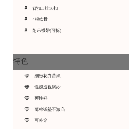
背扣:3排16扣
4根軟骨
附吊襪帶(可拆)
特色
細緻花卉蕾絲
性感透視網紗
彈性好
薄棉襯墊不激凸
可外穿