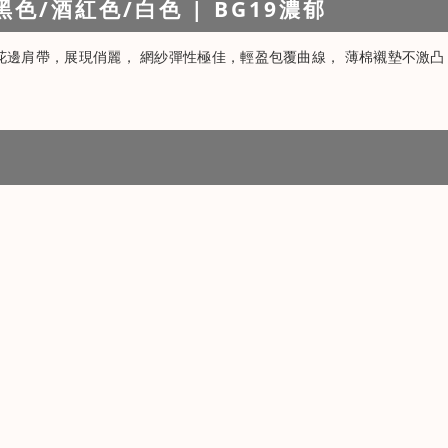
色/酒紅色/白色 | BG19濃郁
花邊肩帶，展現俏麗， 網紗彈性極佳，輕盈包覆曲線， 薄棉襯墊不激凸