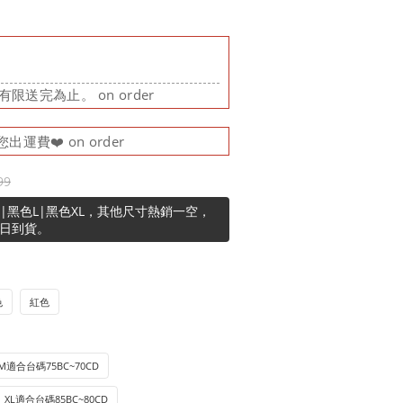
限送完為止。 on order
運費❤️ on order
99
|黑色L|黑色XL，其他尺寸熱銷一空，
作日到貨。
色
紅色
M適合台碼75BC~70CD
XL適合台碼85BC~80CD