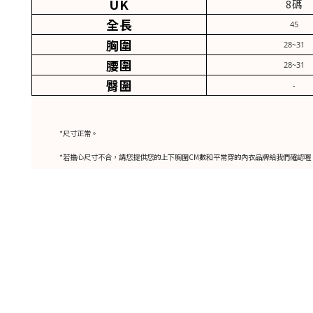
UK
8碼
全長
45
胸圍
28~31
腰圍
28~31
臀圍
-
*尺寸正常。
*若擔心尺寸不合，請您提供您的上下胸圍CM數和平常穿的內衣品牌給我們確認喔