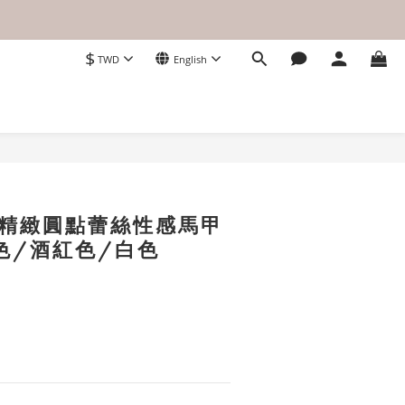
$
TWD
English
BUY NOW
．精緻圓點蕾絲性感馬甲
色/酒紅色/白色