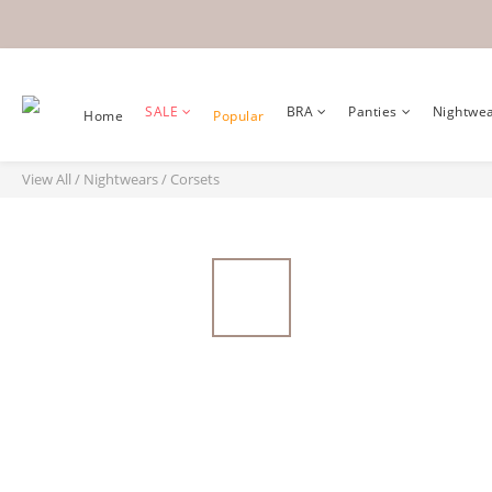
SALE
BRA
Panties
Nightwe
Home
Popular
View All
/
Nightwears
/
Corsets