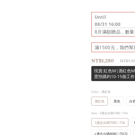
Until
08/31 16:00
8月滿額贈品，數量有
滿1500元，我們幫您出
NT$1,290
NT$1,5
現貨:紅色M|酒紅色M
需預購約10-15個工
Color
: 酒紅色
酒紅色
黑色
白
Size
: S適合台碼70BC~75A
S適合台碼70BC~75A
L適合台碼80BC~75CD