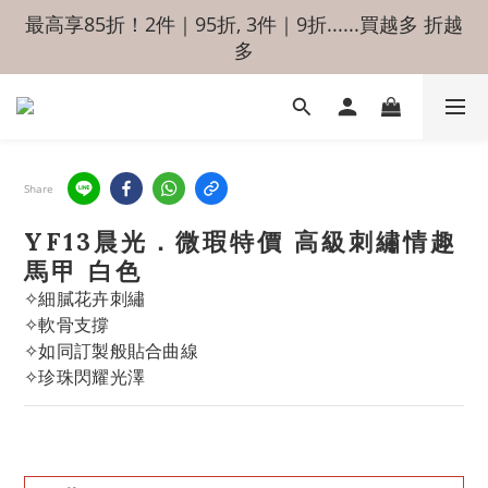
最高享85折！2件｜95折, 3件｜9折......買越多 折越
多
Share
YF13晨光．微瑕特價 高級刺繡情趣
馬甲 白色
✧細膩花卉刺繡
✧軟骨支撐
✧如同訂製般貼合曲線	
✧珍珠閃耀光澤