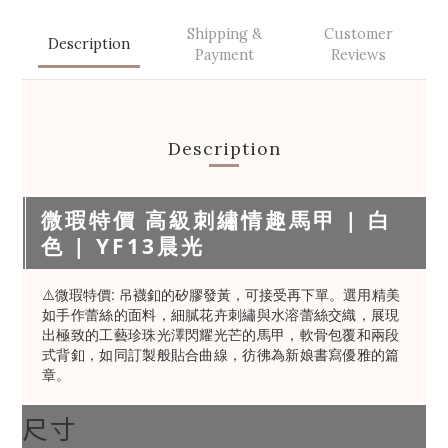
Shipping &
Customer
Description
Payment
Reviews
Description
微瑕特價 高級刺繡情趣馬甲 | 白
色 | YF13晨光
⚠️微瑕特價: 吊襪釦的矽膠發黃，可接受再下單。
選用精美
如手作蕾絲的面料，細膩花卉刺繡與水溶蕾絲交織，展現
出極致的工藝珍珠光澤閃耀光芒的馬甲，軟骨包覆和兩段
式背釦，如同訂製般貼合曲線，彷彿為新娘書寫優雅的篇
章。
尺寸