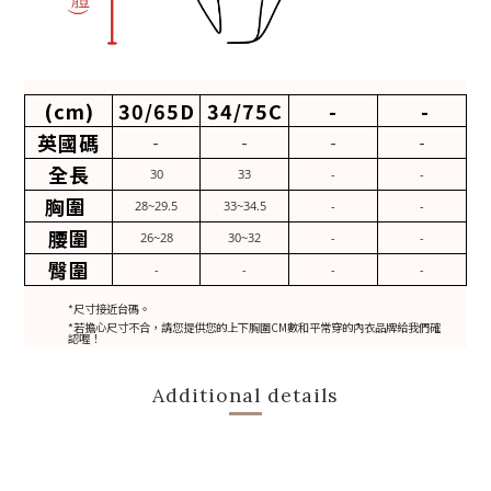
(cm)
30/65D
34/75C
-
-
英國碼
-
-
-
-
全長
30
33
-
-
胸圍
28~29.5
33~34.5
-
-
腰圍
26~28
30~32
-
-
臀圍
-
-
-
-
*尺寸接近台碼。
*若擔心尺寸不合，請您提供您的上下胸圍CM數和平常穿的內衣品牌給我們確
認喔！
Additional details