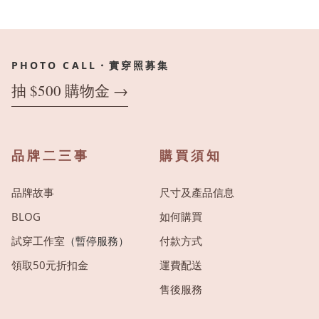
PHOTO CALL・實穿照募集
抽 $500 購物金 →
品牌二三事
購買須知
品牌故事
尺寸及產品信息
BLOG
如何購買
試穿工作室
（暫停服務）
付款方式
領取50元折扣金
運費配送
售後服務