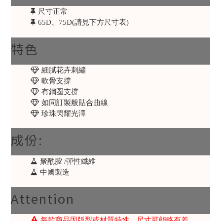
尺寸正常
65D、75D(請見下方尺寸表)
特色
細膩花卉刺繡
軟骨支撐
有鋼圈支撐
如同訂製般貼合曲線
珍珠閃耀光澤
成份:
聚酰胺 /彈性纖維
中國製造
Attention
每款商品因版型或材質特性，尺寸可能略有差