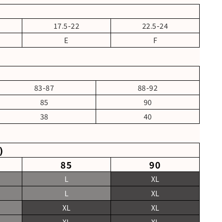
17.5-22
22.5-24
E
F
83-87
88-92
85
90
38
40
)
85
90
L
XL
L
XL
XL
XL
XL
XL