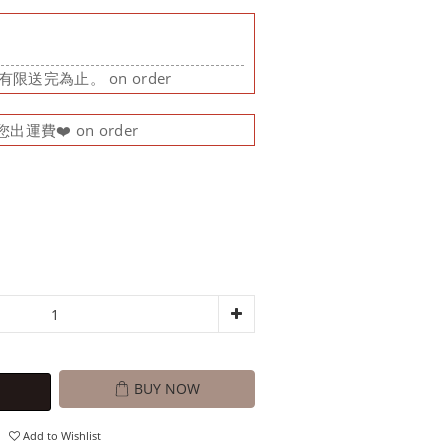
限送完為止。 on order
運費❤️ on order
BUY NOW
Add to Wishlist