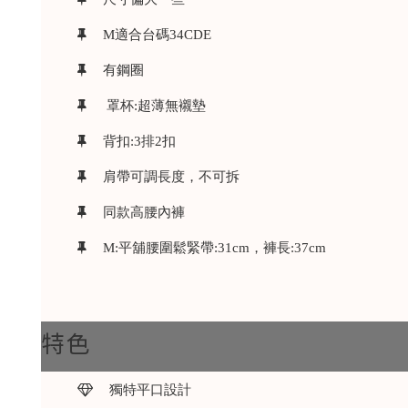
M適合台碼34CDE
有鋼圈
罩杯:超薄無襯墊
背扣:3排2扣
肩帶可調長度，不可拆
同款高腰內褲
M:平舖腰圍鬆緊帶:31cm，褲長:37cm
特色
獨特平口設計