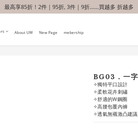
最高享85折！2件｜95折, 3件｜9折......買越多 折越多
ars
About UW
New Page
mebership
BG03．一
✧獨特平口設計
✧柔軟花卉刺繡
✧舒適的W鋼圈
✧高腰包覆內褲
✧透氣無襯激凸建議