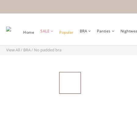
SALE
BRA
Panties
Nightwe
Home
Popular
View All
/
BRA
/
No padded bra