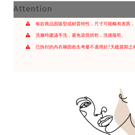
Attention
每款商品因版型或材質特性，尺寸可能略有差異，
洗滌時建議手洗，避免滾筒烘乾，洗後蔭乾。
已拆封的內衣褲因衛生考量不適用於7天鑑賞期之