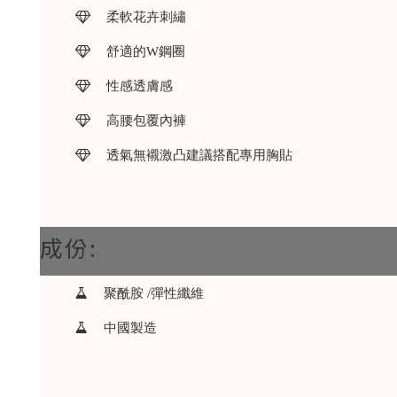
柔軟花卉刺繡
舒適的W鋼圈
性感透膚感
高腰包覆內褲
透氣無襯激凸建議搭配專用胸貼
成份:
聚酰胺 /彈性纖維
中國製造