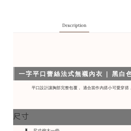
Description
一字平口蕾絲法式無襯內衣 | 黑白色 
平口設計讓胸部完整包覆， 適合當作內搭小可愛穿搭
尺寸
尺寸偏大一些