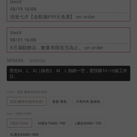
Until
08/19 16:00
浪漫七夕【全館滿899元免運】 on order
Until
08/31 16:00
8月滿額贈品，數量有限送完為止。 on order
NT$990
NT$639
黑色M、L、XL |綠色S、M、L 熱銷一空，需預購10~15個工作
日。
Color
: 套裝 嫩綠色(稍有色差)
套裝 嫩綠色(稍有色差)
套裝 黑色
只有內衣 藍綠色
Size
: S適合70ABC
S適合70ABC
M適合75ABC~70D
L適合80ABC~75D
XL適合85ABC~80D