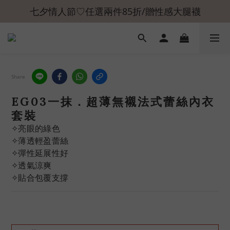
七夕情人節♡任選兩件85折/贈性感大腿襪
Share
EG03一抹．超薄無襯法式蕾絲內衣
套裝
✧亮眼的綠色
✧薄透輕盈蕾絲
✧彈性延展性好
✧透氣涼爽
✧貼合包覆支撐