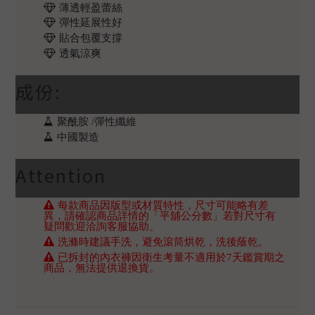
薄透輕盈蕾絲
彈性延展性好
貼合包覆支撐
透氣涼爽
成份:
聚酰胺 /彈性纖維
中國製造
Attention
每款商品因版型或材質特性，尺寸可能略有差
異，請確認商品詳情的「平舖公分數」若對尺寸有
疑問歡迎洽詢客服協助。
洗滌時建議手洗，避免滾筒烘乾，洗後蔭乾。
已拆封的內衣褲因衛生考量不適用於7天鑑賞期之
商品，無法提供退換貨。