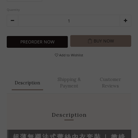
Quantity
BUY NOW
PREORDER NOW
Add to Wishlist
Shipping &
Customer
Description
Payment
Reviews
Description
超薄無襯法式蕾絲內衣套裝 | 嫩綠