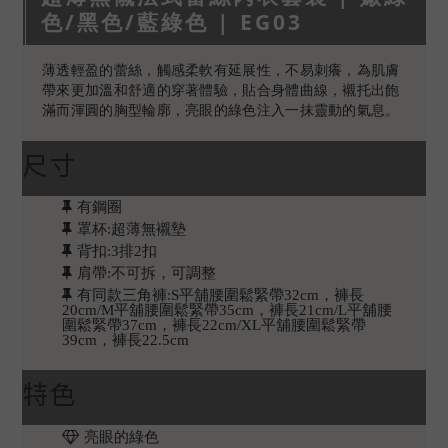
色/黑色/藍綠色 | EG03
薄透輕盈的蕾絲，觸感柔軟有延展性，不易刺癢，為肌膚
帶來更加溫和舒適的穿著體驗，貼合身體曲線，襯托出飽
滿而渾圓的胸型輪廓，亮眼的綠色注入一抹靈動的氣息。
尺寸
有鋼圈
罩杯:超薄無襯墊
背扣:3排2扣
肩帶:不可拆，可調整
有同款三角褲:S平舖腰圍鬆緊帶32cm，褲長
20cm/M平舖腰圍鬆緊帶35cm，褲長21cm/L平舖腰
圍鬆緊帶37cm，褲長22cm/XL平舖腰圍鬆緊帶
39cm，褲長22.5cm
特色
亮眼的綠色