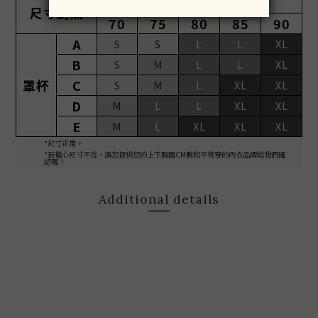
下胸圍(cm)
尺寸對照
70
75
80
85
90
A
S
S
L
L
XL
B
S
M
L
L
XL
罩杯
C
S
M
L
XL
XL
D
M
L
L
XL
XL
E
M
L
XL
XL
XL
*尺寸正常。
*若擔心尺寸不合，請您提供您的上下胸圍CM數和平常穿的內衣品牌給我們確
認喔！
Additional details