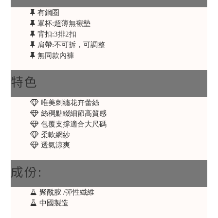
有鋼圈
罩杯:超薄無襯墊
背扣:3排2扣
肩帶:不可拆，可調整
無同款內褲
特色
唯美刺繡花卉蕾絲
絲稠點綴細節高質感
包覆支撐適合大尺碼
柔軟網紗
透氣涼爽
成份:
聚酰胺 /彈性纖維
中國製造