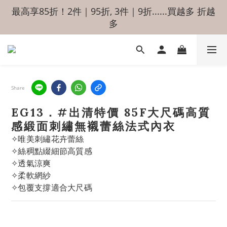
最高享85折！2件｜95折, 3件｜9折......買越多 折越
多
Share
EG13．#出清特價 85F大尺碼高質
感緞面刺繡無襯蕾絲法式內衣
✧唯美刺繡花卉蕾絲
✧絲稠點綴細節高質感
✧透氣涼爽
✧柔軟網紗
✧包覆支撐適合大尺碼