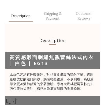
Shipping &
Customer
Description
Payment
Reviews
Description
高質感緞面刺繡無襯蕾絲法式內衣
| 白色 | EG13
⚠️白色容易有輕微髒汙，對品質要求高的請勿下單。選用
細緻柔軟的進口網紗，觸感輕盈親膚，不易刺癢，為肌膚
帶來更加溫和舒適的穿著體驗，專為大尺碼豐滿罩杯的加
強包覆拉提設計，襯托出飽滿而渾圓的胸型輪廓。
尺寸