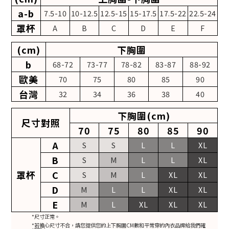
a-b
7.5-10
10-12.5
12.5-15
15-17.5
17.5-22
22.5-24
罩杯
A
B
C
D
E
F
(cm)
下胸圍
b
68-72
73-77
78-82
83-87
88-92
歐美
70
75
80
85
90
台灣
32
34
36
38
40
下胸圍(cm)
尺寸對照
70
75
80
85
90
A
S
S
L
L
XL
B
S
M
L
L
XL
罩杯
C
S
M
L
XL
XL
D
M
L
L
XL
XL
E
M
L
XL
XL
XL
*尺寸正常。
*若擔心尺寸不合，請您提供您的上下胸圍CM數和平常穿的內衣品牌給我們確