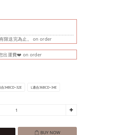
限送完為止。 on order
運費❤️ on order
合34BCD~32E
L適合36BCD~34E
BUY NOW