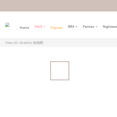
SALE
BRA
Panties
Nightwe
Home
Popular
View All
/
Bralette 無鋼圈