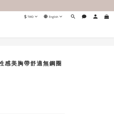
$
TWD
English
BUY NOW
．性感美胸帶舒適無鋼圈