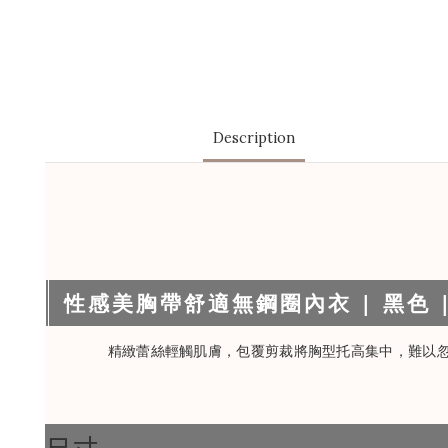
Description
性感美胸帶舒適無鋼圈內衣 | 黑色 |
精緻蕾絲輕觸肌膚，包覆剪裁將胸型托高集中，難以
尺寸