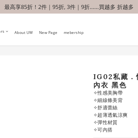
最高享85折！2件｜95折, 3件｜9折......買越多 折越多
ars
About UW
New Page
mebership
IG02私藏
內衣 黑色
✧性感美胸帶
✧細線條美背
✧舒適蕾絲
✧超薄透氣涼爽
✧彈性材質
✧可內搭