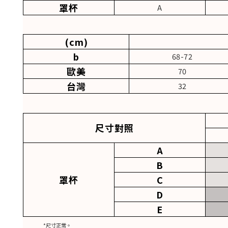
罩杯
A
(cm)
b
68-72
歐美
70
台灣
32
尺寸對照
A
B
罩杯
C
D
E
*尺寸正常。