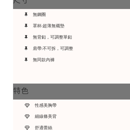
無鋼圈
罩杯:超薄無襯墊
無背釦，可調整單釦
肩帶:不可拆，可調整
無同款內褲
特色
性感美胸帶
細線條美背
舒適蕾絲