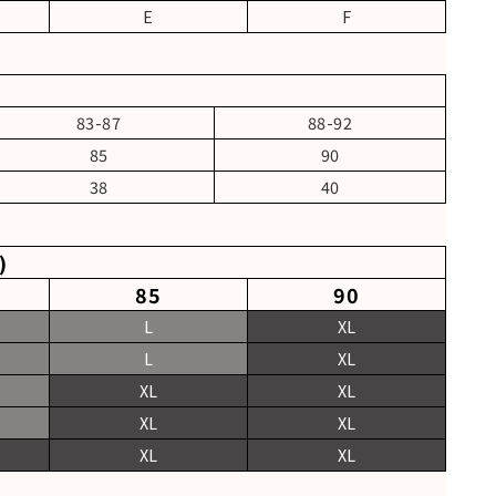
E
F
83-87
88-92
85
90
38
40
)
85
90
L
XL
L
XL
XL
XL
XL
XL
XL
XL