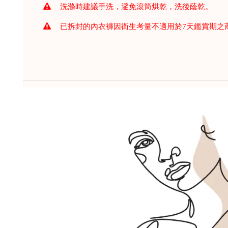
洗滌時建議手洗，避免滾筒烘乾，洗後蔭乾。
已拆封的內衣褲因衛生考量不適用於7天鑑賞期之