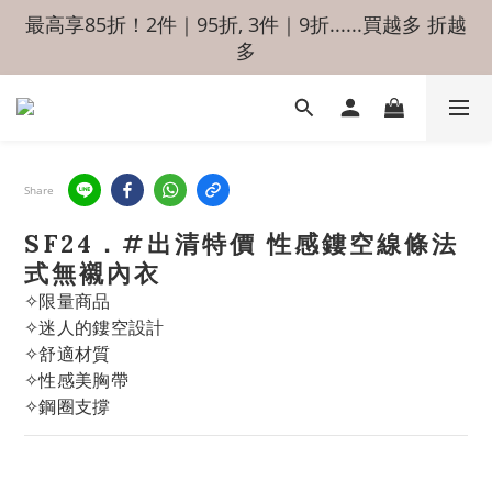
最高享85折！2件｜95折, 3件｜9折......買越多 折越
多
Share
SF24．#出清特價 性感鏤空線條法
式無襯內衣
✧限量商品
✧迷人的鏤空設計
✧舒適材質
✧性感美胸帶
✧鋼圈支撐