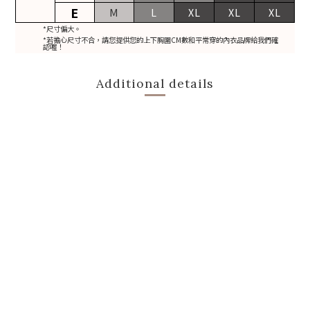
E
M
L
XL
XL
XL
*尺寸偏大。
*若擔心尺寸不合，請您提供您的上下胸圍CM數和平常穿的內衣品牌給我們確
認喔！
Additional details