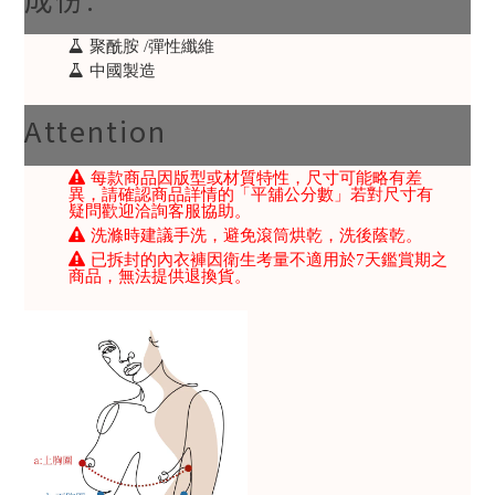
聚酰胺 /彈性纖維
中國製造
Attention
每款商品因版型或材質特性，尺寸可能略有差
異，請確認商品詳情的「平舖公分數」若對尺寸有
疑問歡迎洽詢客服協助。
洗滌時建議手洗，避免滾筒烘乾，洗後蔭乾。
已拆封的內衣褲因衛生考量不適用於7天鑑賞期之
商品，無法提供退換貨。