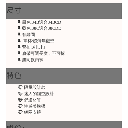
尺寸
黑色:34B適合34BCD
藍色:38C適合38CDE
有鋼圈
罩杯:超薄無襯墊
背扣:3排3扣
肩帶可調長度，不可拆
無同款內褲
特色
限量設計款
迷人的鏤空設計
舒適材質
性感美胸帶
鋼圈支撐
成份: